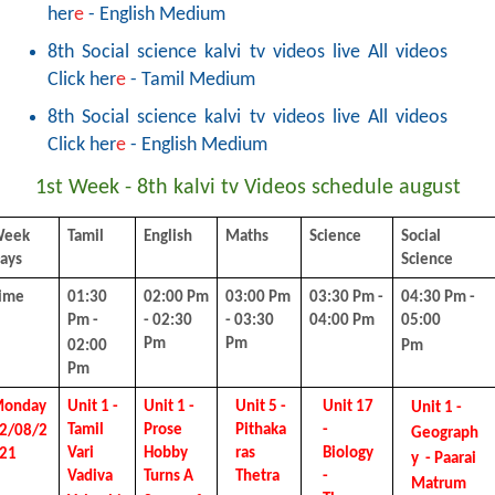
her
e
- English Medium
8th Social science kalvi tv videos live All videos
Click her
e
- Tamil Medium
8th Social science kalvi tv videos live All videos
Click her
e
- English Medium
1st Week
-
8th kalvi tv Videos schedule august
eek 
Tamil 
English 
Maths 
Science 
Social 
ays 
Science
ime
01:30 
02:00 Pm 
03:00 Pm 
03:30 Pm - 
04:30 Pm - 
Pm - 
- 02:30 
- 03:30 
04:00 Pm
05:00  
Pm 
Pm 
02:00 
Pm
Pm
onday 
Unit 1 - 
Unit 1 - 
Unit 5 - 
Unit 17 
Unit 1 - 
Tamil  
Prose 
Pithaka
- 
2/08/2
Geograph
ras 
Biology 
Vari 
Hobby 
21
y  - Paarai 
Thetra
- 
Vadiva  
Turns A  
Matrum  