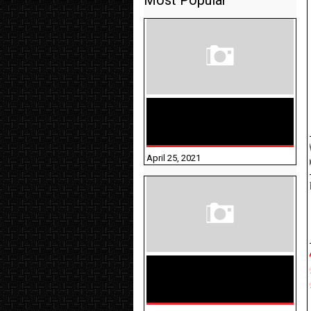
Most Popular
TAMILNADU BRIDGE COURSE
WORKBOOK - WORKSHEET
ANSWERS
W
April 25, 2021
D
T
M
திருக்குறள் । 133
0
அதிகாரங்கள்
0
விளக்கத்துடன்