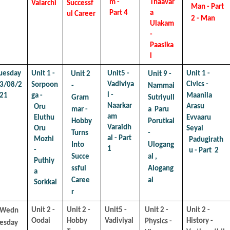
m - 
Thaavar
Valarchi
Successf
Man - Part 
Part 4
a  
ul Career
2 - Man
Ulakam 
- 
Paasika
l
uesday 
Unit 1 - 
Unit5 - 
Unit 1 - 
Unit 2 
Unit 9 - 
Vadiviya
Civics - 
Sorpoon
3/08/2
- 
Nammai 
l - 
ga - 
Maanila 
21
Gram
Sutriyull
Naarkar
Arasu  
Oru 
mar - 
a  Paru 
am  
Eluthu 
Evvaaru 
Hobby 
Porutkal 
Varaidh
Oru  
Seyal  
Turns 
- 
al - Part 
Mozhi 
Padugirath
Into  
Ulogang
1
- 
u - Part  2
Succe
al ,  
Puthiy
ssful 
Alogang
a  
Caree
al
Sorkkal
r
Unit 2 - 
Unit 2 - 
Unit5 - 
Unit 2 - 
Unit 2 - 
Wedn
Oodai 
Hobby  
Vadiviyal 
History - 
Physics - 
esday 