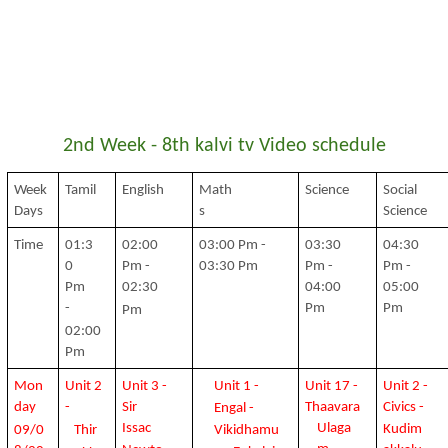
2nd Week
-
8th kalvi tv Video schedule
Week 
Tamil 
English 
Math
Science 
Social 
Days 
s 
Science
Time
01:3
02:00 
03:00 Pm - 
03:30 
04:30 
0 
Pm - 
03:30 Pm 
Pm - 
Pm - 
Pm 
02:30  
04:00 
05:00 
- 
Pm 
Pm
Pm
02:00 
Pm
Mon
Unit 2 
Unit 3 - 
Unit 1 - 
Unit 17 - 
Unit 2 - 
day 
- 
Sir 
Thaavara  
Civics - 
Engal - 
Issac  
Ulaga
Kudim
09/0
Thir
Vikidhamu