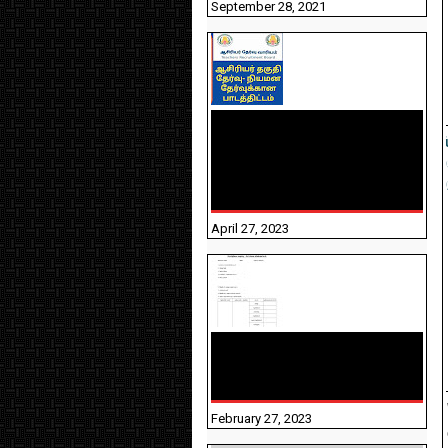
September 28, 2021
TNTET PAPER 2 - நியமனத்
தேர்விற்கான பாடத்திட்டம்
T
தெரியுமா? பார்க்கலாம்
0
வாங்க! பதிவறக்கம் இங்கே
0
உள்ளது..
April 27, 2023
10TH TAMIL PADIVAM
NIRAPUTHAL 10TH TAMIL
படிவங்கள் நிரப்புதல்
February 27, 2023