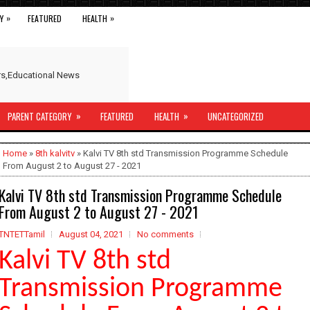
»
»
Y
FEATURED
HEALTH
ers,Educational News
»
»
PARENT CATEGORY
FEATURED
HEALTH
UNCATEGORIZED
Home
»
8th kalvitv
» Kalvi TV 8th std Transmission Programme Schedule
From August 2 to August 27 - 2021
Kalvi TV 8th std Transmission Programme Schedule
From August 2 to August 27 - 2021
TNTETTamil
August 04, 2021
No comments
Kalvi TV 8th std
Transmission Programme