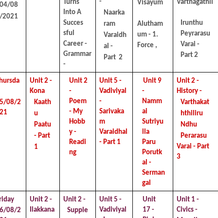
- 
Varthagathil 
Turns 
Visayum
04/08
Into A  
Naarka
/2021
Irunthu 
Succes
ram 
Alutham
sful  
Peyrarasu  
um - 1. 
Varaidh
Career - 
Varai - 
Force ,
al - 
Grammar 
Part 2
Part  2
-
hursda
Unit 2 - 
Unit 2 
Unit 5 - 
Unit 9 
Unit 2 - 
 
Kona  
- 
Vadiviyal 
- 
History - 
Poem 
- 
Namm
5/08/2
Varthakat
Kaath
- My  
ai 
Sarivaka
21
hthiliru 
u 
Hobb
Sutriyu
m 
Ndhu 
Paatu 
y - 
lla  
Varaidhal
Perarasu  
- Part 
Readi
Paru 
- Part 1 
Varai - Part 
1
ng
Porutk
3 
al - 
Serman
gal
riday 
Unit 2 - 
Unit 2 - 
Unit 5 - 
Unit 
Unit 1 - 
Vadiviyal 
17 - 
Civics - 
Ilakkana
6/08/2
Supple