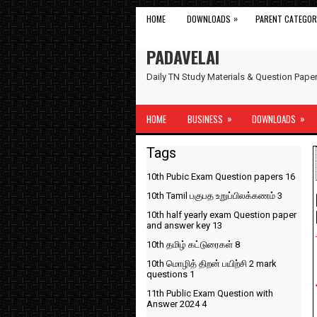
»
HOME
DOWNLOADS
PARENT CATEGOR
PADAVELAI
Daily TN Study Materials & Question Pap
»
»
HOME
BUSINESS
DOWNLOADS
Tags
10th Pubic Exam Question papers
16
10th Tamil பகுபத உறுப்பிலக்கணம்
3
10th half yearly exam Question paper
and answer key
13
10th தமிழ் கட்டுரைகள்
8
10th மொழித் திறன் பயிற்சி 2 mark
questions
1
11th Public Exam Question with
Answer 2024
4