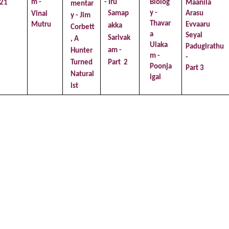
- Iru  
Biolog
m - 
Maanila 
21
mentar
y - 
Arasu  
Samap
Vinai 
y - Jim  
Thavar
Evvaaru 
Mutru
akka 
Corbett 
a  
Seyal  
Sarivak
, A 
Ulaka
Padugirathu 
am - 
Hunter  
m - 
- 
Part  2
Turned 
Poonja
Part 3
Natural
igal
ist