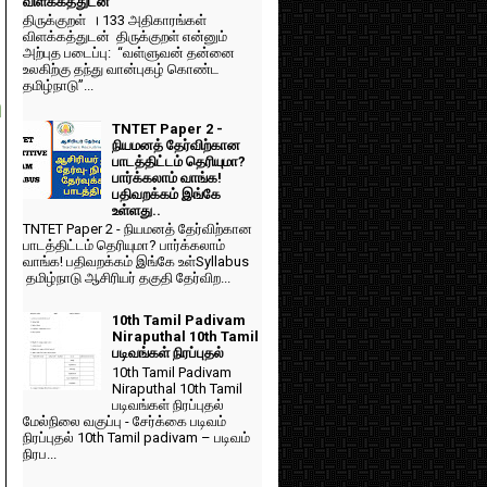
விளக்கத்துடன்
திருக்குறள் । 133 அதிகாரங்கள்
விளக்கத்துடன் திருக்குறள் என்னும்
அற்புத படைப்பு: “வள்ளுவன் தன்னை
உலகிற்கு தந்து வான்புகழ் கொண்ட
தமிழ்நாடு”...
h
TNTET Paper 2 -
நியமனத் தேர்விற்கான
பாடத்திட்டம் தெரியுமா?
பார்க்கலாம் வாங்க!
பதிவறக்கம் இங்கே
உள்ளது..
TNTET Paper 2 - நியமனத் தேர்விற்கான
பாடத்திட்டம் தெரியுமா? பார்க்கலாம்
வாங்க! பதிவறக்கம் இங்கே உள்Syllabus
தமிழ்நாடு ஆசிரியர் தகுதி தேர்விற...
10th Tamil Padivam
Niraputhal 10th Tamil
படிவங்கள் நிரப்புதல்
10th Tamil Padivam
Niraputhal 10th Tamil
படிவங்கள் நிரப்புதல்
மேல்நிலை வகுப்பு - சேர்க்கை படிவம்
நிரப்புதல் 10th Tamil padivam – படிவம்
நிரப...