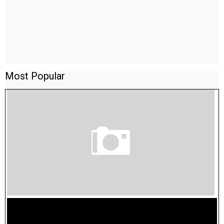
Most Popular
TAMILNADU BRIDGE COURSE WORKBOOK - WORKSHEET
ANSWERS