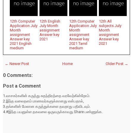
12th Computer
12th English
12th Computer
12th All
Application July
July Month
Application July
subjects July
Month
assignment
Month
Month
assignment
Answer key
assignment
assignment
Answer key
2021
Answer key
Answer key
2021 English
2021 Tamil
2021
medium
medium
← Newer Post
Home
Older Post →
0 Comments:
Post a Comment
1.வாசகர்களின் கருத்து சுதந்திரத்தை வரவேற்கின்றோம்.
2.இந்த வலைதளம் மாணவர்களுக்கானது என்பதால்,
3.தங்களின் மேலான கருத்துக்களை தவறாது பதிவிடவும்.
4.#இந்த பயனுள்ள தகவலை ஒருவருக்காவது Share பண்ணுங்க.