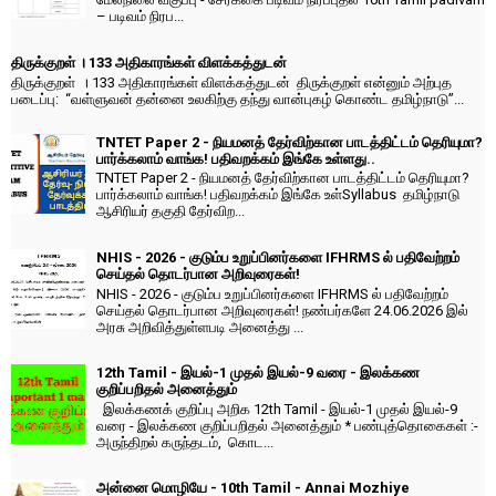
– படிவம் நிரப...
திருக்குறள் । 133 அதிகாரங்கள் விளக்கத்துடன்
திருக்குறள் । 133 அதிகாரங்கள் விளக்கத்துடன் திருக்குறள் என்னும் அற்புத
படைப்பு: “வள்ளுவன் தன்னை உலகிற்கு தந்து வான்புகழ் கொண்ட தமிழ்நாடு”...
TNTET Paper 2 - நியமனத் தேர்விற்கான பாடத்திட்டம் தெரியுமா?
பார்க்கலாம் வாங்க! பதிவறக்கம் இங்கே உள்ளது..
TNTET Paper 2 - நியமனத் தேர்விற்கான பாடத்திட்டம் தெரியுமா?
பார்க்கலாம் வாங்க! பதிவறக்கம் இங்கே உள்Syllabus தமிழ்நாடு
ஆசிரியர் தகுதி தேர்விற...
NHIS - 2026 - குடும்ப உறுப்பினர்களை IFHRMS ல் பதிவேற்றம்
செய்தல் தொடர்பான அறிவுரைகள்!
NHIS - 2026 - குடும்ப உறுப்பினர்களை IFHRMS ல் பதிவேற்றம்
செய்தல் தொடர்பான அறிவுரைகள்! நண்பர்களே 24.06.2026 இல்
அரசு அறிவித்துள்ளபடி அனைத்து ...
12th Tamil - இயல்-1 முதல் இயல்-9 வரை - இலக்கண
குறிப்பறிதல் அனைத்தும்
இலக்கணக் குறிப்பு அறிக 12th Tamil - இயல்-1 முதல் இயல்-9
வரை - இலக்கண குறிப்பறிதல் அனைத்தும் * பண்புத்தொகைகள் :-
அருந்திறல் கருந்தடம், கொட...
அன்னை மொழியே - 10th Tamil - Annai Mozhiye