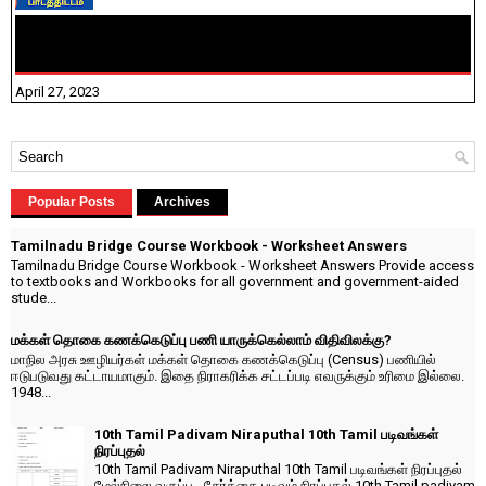
TNTET PAPER 2 - நியமனத் தேர்விற்கான பாடத்திட்டம்
தெரியுமா? பார்க்கலாம் வாங்க! பதிவறக்கம் இங்கே உள்ளது..
April 27, 2023
Popular Posts
Archives
Tamilnadu Bridge Course Workbook - Worksheet Answers
Tamilnadu Bridge Course Workbook - Worksheet Answers Provide access
to textbooks and Workbooks for all government and government-aided
stude...
மக்கள் தொகை கணக்கெடுப்பு பணி யாருக்கெல்லாம் விதிவிலக்கு?
மாநில அரசு ஊழியர்கள் மக்கள் தொகை கணக்கெடுப்பு (Census) பணியில்
ஈடுபடுவது கட்டாயமாகும். இதை நிராகரிக்க சட்டப்படி எவருக்கும் உரிமை இல்லை.
1948...
10th Tamil Padivam Niraputhal 10th Tamil படிவங்கள்
நிரப்புதல்
10th Tamil Padivam Niraputhal 10th Tamil படிவங்கள் நிரப்புதல்
மேல்நிலை வகுப்பு - சேர்க்கை படிவம் நிரப்புதல் 10th Tamil padivam