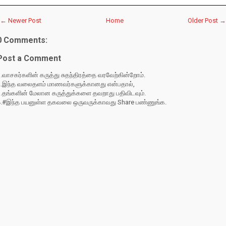
← Newer Post
Home
Older Post →
0 Comments:
Post a Comment
.வாசகர்களின் கருத்து சுதந்திரத்தை வரவேற்கின்றோம்.
2.இந்த வலைதளம் மாணவர்களுக்கானது என்பதால்,
3.தங்களின் மேலான கருத்துக்களை தவறாது பதிவிடவும்.
4.#இந்த பயனுள்ள தகவலை ஒருவருக்காவது Share பண்ணுங்க.