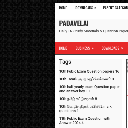
»
HOME
DOWNLOADS
PARENT CATEGOR
PADAVELAI
Daily TN Study Materials & Question Pap
»
»
HOME
BUSINESS
DOWNLOADS
Tags
10th Pubic Exam Question papers
16
10th Tamil பகுபத உறுப்பிலக்கணம்
3
10th half yearly exam Question paper
and answer key
13
10th தமிழ் கட்டுரைகள்
8
10th மொழித் திறன் பயிற்சி 2 mark
questions
1
11th Public Exam Question with
Answer 2024
4