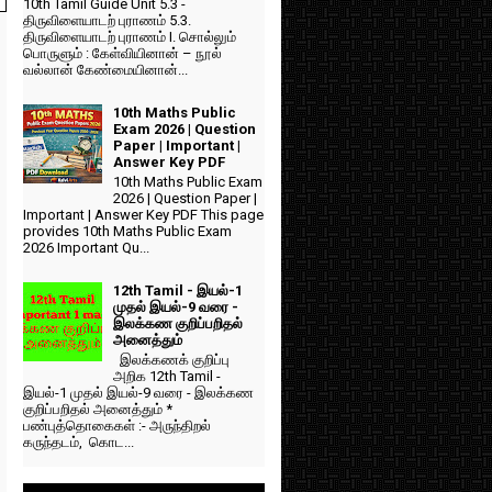
10th Tamil Guide Unit 5.3 -
திருவிளையாடற் புராணம் 5.3.
திருவிளையாடற் புராணம் I. சொல்லும்
பொருளும் : கேள்வியினான் – நூல்
வல்லான் கேண்மையினான்...
10th Maths Public
Exam 2026 | Question
Paper | Important |
Answer Key PDF
10th Maths Public Exam
2026 | Question Paper |
Important | Answer Key PDF This page
provides 10th Maths Public Exam
2026 Important Qu...
12th Tamil - இயல்-1
முதல் இயல்-9 வரை -
இலக்கண குறிப்பறிதல்
அனைத்தும்
இலக்கணக் குறிப்பு
அறிக 12th Tamil -
இயல்-1 முதல் இயல்-9 வரை - இலக்கண
குறிப்பறிதல் அனைத்தும் *
பண்புத்தொகைகள் :- அருந்திறல்
கருந்தடம், கொட...