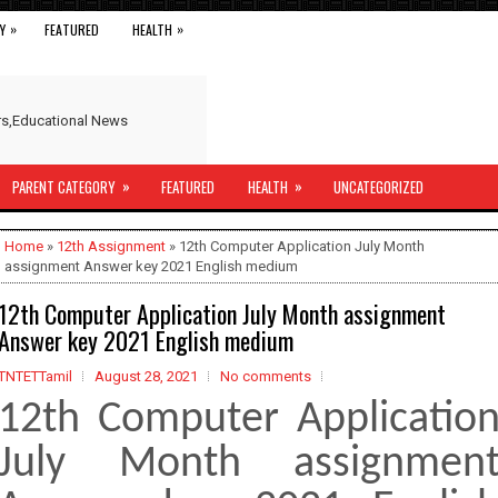
»
»
Y
FEATURED
HEALTH
ers,Educational News
»
»
PARENT CATEGORY
FEATURED
HEALTH
UNCATEGORIZED
Home
»
12th Assignment
» 12th Computer Application July Month
assignment Answer key 2021 English medium
12th Computer Application July Month assignment
Answer key 2021 English medium
TNTETTamil
August 28, 2021
No comments
12th Computer Applicatio
July Month assignmen