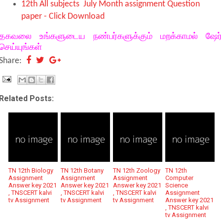
12th All subjects July Month assignment Question
paper - Click Download
தகவலை உங்களுடைய நண்பர்களுக்கும் மறக்காமல் ஷேர
செய்யுங்கள்
Share:
Related Posts:
TN 12th Biology
TN 12th Botany
TN 12th Zoology
TN 12th
Assignment
Assignment
Assignment
Computer
Answer key 2021
Answer key 2021
Answer key 2021
Science
, TNSCERT kalvi
, TNSCERT kalvi
, TNSCERT kalvi
Assignment
tv Assignment
tv Assignment
tv Assignment
Answer key 2021
, TNSCERT kalvi
tv Assignment