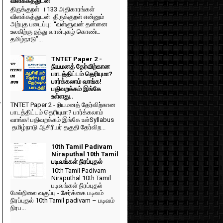
h
விளக்கத்துடன்
திருக்குறள் । 133 அதிகாரங்கள்
விளக்கத்துடன் திருக்குறள் என்னும்
அற்புத படைப்பு: “வள்ளுவன் தன்னை
உலகிற்கு தந்து வான்புகழ் கொண்ட
தமிழ்நாடு”...
TNTET Paper 2 -
நியமனத் தேர்விற்கான
பாடத்திட்டம் தெரியுமா?
பார்க்கலாம் வாங்க!
பதிவறக்கம் இங்கே
உள்ளது..
y
TNTET Paper 2 - நியமனத் தேர்விற்கான
பாடத்திட்டம் தெரியுமா? பார்க்கலாம்
வாங்க! பதிவறக்கம் இங்கே உள்Syllabus
தமிழ்நாடு ஆசிரியர் தகுதி தேர்விற...
10th Tamil Padivam
Niraputhal 10th Tamil
படிவங்கள் நிரப்புதல்
10th Tamil Padivam
Niraputhal 10th Tamil
படிவங்கள் நிரப்புதல்
மேல்நிலை வகுப்பு - சேர்க்கை படிவம்
நிரப்புதல் 10th Tamil padivam – படிவம்
நிரப...