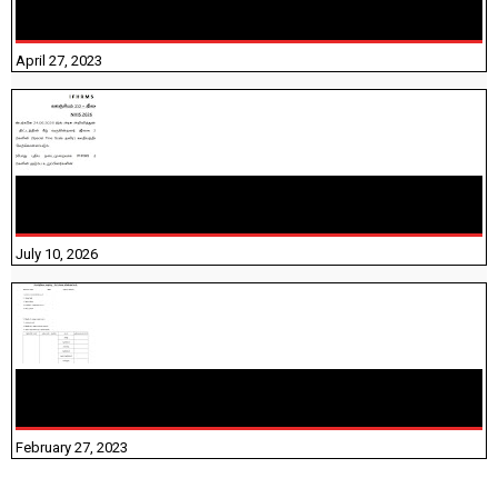
TNTET PAPER 2 - நியமனத் தேர்விற்கான பாடத்திட்டம்
தெரியுமா? பார்க்கலாம் வாங்க! பதிவறக்கம் இங்கே உள்ளது..
April 27, 2023
NHIS - 2026 - குடும்ப உறுப்பினர்களை IFHRMS ல் பதிவேற்றம்
செய்தல் தொடர்பான அறிவுரைகள்!
July 10, 2026
10TH TAMIL PADIVAM NIRAPUTHAL 10TH TAMIL படிவங்கள்
நிரப்புதல்
February 27, 2023