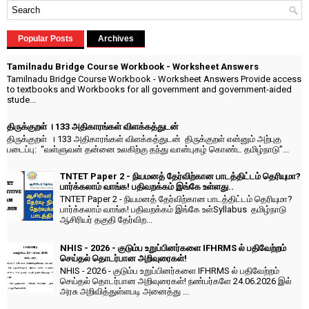
Popular Posts
Archives
Tamilnadu Bridge Course Workbook - Worksheet Answers
Tamilnadu Bridge Course Workbook - Worksheet Answers Provide access
to textbooks and Workbooks for all government and government-aided
stude...
திருக்குறள் । 133 அதிகாரங்கள் விளக்கத்துடன்
திருக்குறள் । 133 அதிகாரங்கள் விளக்கத்துடன் திருக்குறள் என்னும் அற்புத
படைப்பு: “வள்ளுவன் தன்னை உலகிற்கு தந்து வான்புகழ் கொண்ட தமிழ்நாடு”...
TNTET Paper 2 - நியமனத் தேர்விற்கான பாடத்திட்டம் தெரியுமா?
பார்க்கலாம் வாங்க! பதிவறக்கம் இங்கே உள்ளது..
TNTET Paper 2 - நியமனத் தேர்விற்கான பாடத்திட்டம் தெரியுமா?
பார்க்கலாம் வாங்க! பதிவறக்கம் இங்கே உள்Syllabus தமிழ்நாடு
ஆசிரியர் தகுதி தேர்விற...
NHIS - 2026 - குடும்ப உறுப்பினர்களை IFHRMS ல் பதிவேற்றம்
செய்தல் தொடர்பான அறிவுரைகள்!
NHIS - 2026 - குடும்ப உறுப்பினர்களை IFHRMS ல் பதிவேற்றம்
செய்தல் தொடர்பான அறிவுரைகள்! நண்பர்களே 24.06.2026 இல்
அரசு அறிவித்துள்ளபடி அனைத்து ...