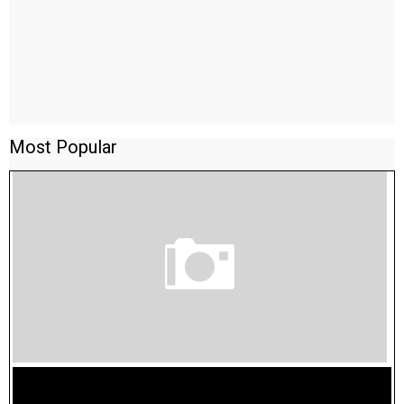
Most Popular
TAMILNADU BRIDGE COURSE WORKBOOK - WORKSHEET
ANSWERS