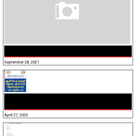
திருக்குறள் । 133 அதிகாரங்கள் விளக்கத்துடன்
September 28, 2021
TNTET PAPER 2 - நியமனத் தேர்விற்கான பாடத்திட்டம்
தெரியுமா? பார்க்கலாம் வாங்க! பதிவறக்கம் இங்கே உள்ளது..
April 27, 2023