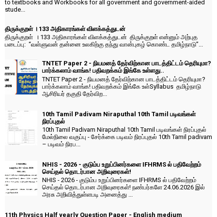
to textbooks and Workbooks for all government and government-aided
stude...
திருக்குறள் । 133 அதிகாரங்கள் விளக்கத்துடன்
திருக்குறள் । 133 அதிகாரங்கள் விளக்கத்துடன் திருக்குறள் என்னும் அற்புத
படைப்பு: “வள்ளுவன் தன்னை உலகிற்கு தந்து வான்புகழ் கொண்ட தமிழ்நாடு”...
TNTET Paper 2 - நியமனத் தேர்விற்கான பாடத்திட்டம் தெரியுமா?
பார்க்கலாம் வாங்க! பதிவறக்கம் இங்கே உள்ளது..
TNTET Paper 2 - நியமனத் தேர்விற்கான பாடத்திட்டம் தெரியுமா?
பார்க்கலாம் வாங்க! பதிவறக்கம் இங்கே உள்Syllabus தமிழ்நாடு
ஆசிரியர் தகுதி தேர்விற...
10th Tamil Padivam Niraputhal 10th Tamil படிவங்கள்
நிரப்புதல்
10th Tamil Padivam Niraputhal 10th Tamil படிவங்கள் நிரப்புதல்
மேல்நிலை வகுப்பு - சேர்க்கை படிவம் நிரப்புதல் 10th Tamil padivam
– படிவம் நிரப...
NHIS - 2026 - குடும்ப உறுப்பினர்களை IFHRMS ல் பதிவேற்றம்
செய்தல் தொடர்பான அறிவுரைகள்!
NHIS - 2026 - குடும்ப உறுப்பினர்களை IFHRMS ல் பதிவேற்றம்
செய்தல் தொடர்பான அறிவுரைகள்! நண்பர்களே 24.06.2026 இல்
அரசு அறிவித்துள்ளபடி அனைத்து ...
11th Physics Half yearly Question Paper - English medium