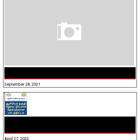
திருக்குறள் । 133 அதிகாரங்கள் விளக்கத்துடன்
September 28, 2021
TNTET PAPER 2 - நியமனத் தேர்விற்கான பாடத்திட்டம்
தெரியுமா? பார்க்கலாம் வாங்க! பதிவறக்கம் இங்கே உள்ளது..
April 27, 2023