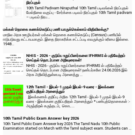
நிரப்புதல்
10th Tamil Padivam Niraputhal 10th Tamil படிவங்கள் நிரப்புதல்
மேல்நிலை வகுப்பு - சேர்க்கை படிவம் நிரப்புதல் 10th Tamil padivam
– படிவம் நிரப...
மக்கள் தொகை கணக்கெடுப்பு பணி யாருக்கெல்லாம் விதிவிலக்கு?
மாநில அரசு ஊழியர்கள் மக்கள் தொகை கணக்கெடுப்பு (Census) பணியில்
ஈடுபடுவது கட்டாயமாகும். இதை நிராகரிக்க சட்டப்படி எவருக்கும் உரிமை இல்லை.
1948...
NHIS - 2026 - குடும்ப உறுப்பினர்களை IFHRMS ல் பதிவேற்றம்
செய்தல் தொடர்பான அறிவுரைகள்!
NHIS - 2026 - குடும்ப உறுப்பினர்களை IFHRMS ல் பதிவேற்றம்
செய்தல் தொடர்பான அறிவுரைகள்! நண்பர்களே 24.06.2026 இல்
அரசு அறிவித்துள்ளபடி அனைத்து ...
12th Tamil - இயல்-1 முதல் இயல்-9 வரை - இலக்கண
குறிப்பறிதல் அனைத்தும்
இலக்கணக் குறிப்பு அறிக 12th Tamil - இயல்-1 முதல் இயல்-9
வரை - இலக்கண குறிப்பறிதல் அனைத்தும் * பண்புத்தொகைகள் :-
அருந்திறல் கருந்தடம், கொட...
10th Tamil Public Exam Answer key 2026
10th Tamil Public Exam Answer key 2026 The Tamil Nadu 10th Public
Examination started on March with the Tamil subject exam. Students can ...