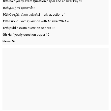
10th half yearly exam Question paper and answer key
13
10th தமிழ் கட்டுரைகள்
8
10th மொழித் திறன் பயிற்சி 2 mark questions
1
11th Public Exam Question with Answer 2024
4
12th public exam question papers
18
6th Half yearly question paper
10
News
46