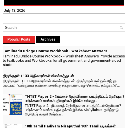
விதிவிலக்கு?
July 13, 2026
Popular Posts
Archives
Tamilnadu Bridge Course Workbook - Worksheet Answers
Tamilnadu Bridge Course Workbook - Worksheet Answers Provide access
to textbooks and Workbooks for all government and government-aided
stude...
திருக்குறள் । 133 அதிகாரங்கள் விளக்கத்துடன்
திருக்குறள் । 133 அதிகாரங்கள் விளக்கத்துடன் திருக்குறள் என்னும் அற்புத
படைப்பு: “வள்ளுவன் தன்னை உலகிற்கு தந்து வான்புகழ் கொண்ட தமிழ்நாடு”...
TNTET Paper 2 - நியமனத் தேர்விற்கான பாடத்திட்டம் தெரியுமா?
பார்க்கலாம் வாங்க! பதிவறக்கம் இங்கே உள்ளது..
TNTET Paper 2 - நியமனத் தேர்விற்கான பாடத்திட்டம் தெரியுமா?
பார்க்கலாம் வாங்க! பதிவறக்கம் இங்கே உள்Syllabus தமிழ்நாடு
ஆசிரியர் தகுதி தேர்விற...
10th Tamil Padivam Niraputhal 10th Tamil படிவங்கள்