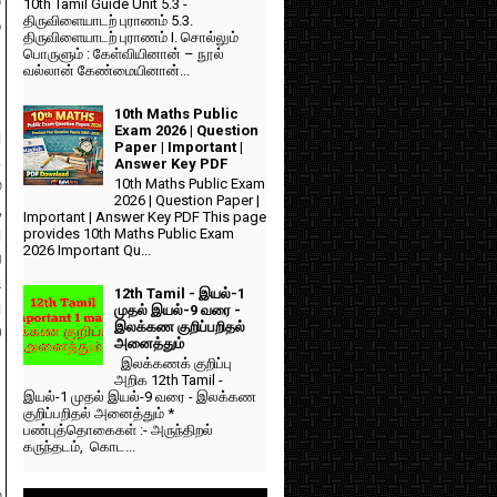
10th Tamil Guide Unit 5.3 -
திருவிளையாடற் புராணம் 5.3.
ு
திருவிளையாடற் புராணம் I. சொல்லும்
பொருளும் : கேள்வியினான் – நூல்
வல்லான் கேண்மையினான்...
10th Maths Public
Exam 2026 | Question
ு
Paper | Important |
.
Answer Key PDF
10th Maths Public Exam
்
2026 | Question Paper |
,
Important | Answer Key PDF This page
ு
provides 10th Maths Public Exam
2026 Important Qu...
ப
ி
12th Tamil - இயல்-1
ு
முதல் இயல்-9 வரை -
இலக்கண குறிப்பறிதல்
ல
அனைத்தும்
இலக்கணக் குறிப்பு
அறிக 12th Tamil -
இயல்-1 முதல் இயல்-9 வரை - இலக்கண
குறிப்பறிதல் அனைத்தும் *
பண்புத்தொகைகள் :- அருந்திறல்
கருந்தடம், கொட...
்