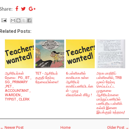
Share:
Related Posts:
ஆசிரியர்கள்
TET - ஆசிரியர்
6 பள்ளிகளில்
அரசு மாதிரிப்
தேவை : PG , BT ,
தகுதி தேர்வு
காலியாக உள்ள
பள்ளிகளில், TRB
SG , PRIMARY
தேவையில்லை!
ஆசிரியர்
மூலம் தேர்வு
,PET ,
காலிப்பணியிடங்க
செய்யப்பட்ட
ACCOUNTANT ,
ள் - முழு
முதுகலை
WARDEN ,
விவரங்கள் கீழே !
ஆசிரியர்களை
TYPIST , CLERK
மாற்றுப்பணியில்
பணிபுரிய பள்ளிக்
கல்வி இணை
இயக்குநர் உத்தரவு!
← Newer Post
Home
Older Post →