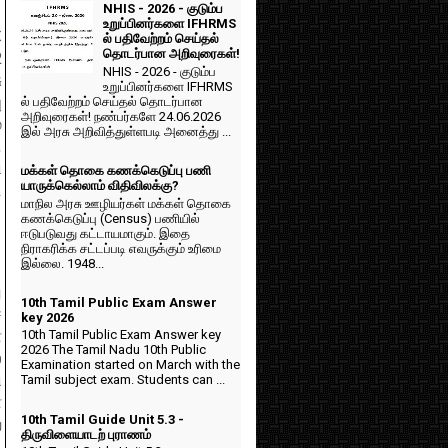
NHIS - 2026 - குடும்ப
உறுப்பினர்களை IFHRMS
C
ல் பதிவேற்றம் செய்தல்
தொடர்பான அறிவுரைகள்!
2
NHIS - 2026 - குடும்ப
ு
உறுப்பினர்களை IFHRMS
ல் பதிவேற்றம் செய்தல் தொடர்பான
ு
அறிவுரைகள்! நண்பர்களே 24.06.2026
்
இல் அரசு அறிவித்துள்ளபடி அனைத்து ...
.
ி
மக்கள் தொகை கணக்கெடுப்பு பணி
யாருக்கெல்லாம் விதிவிலக்கு?
ட
மாநில அரசு ஊழியர்கள் மக்கள் தொகை
கணக்கெடுப்பு (Census) பணியில்
ஈடுபடுவது கட்டாயமாகும். இதை
நிராகரிக்க சட்டப்படி எவருக்கும் உரிமை
இல்லை. 1948...
ு
10th Tamil Public Exam Answer
்
key 2026
10th Tamil Public Exam Answer key
்
2026 The Tamil Nadu 10th Public
்
Examination started on March with the
ி
Tamil subject exam. Students can ...
ள
10th Tamil Guide Unit 5.3 -
ற
திருவிளையாடற் புராணம்
த