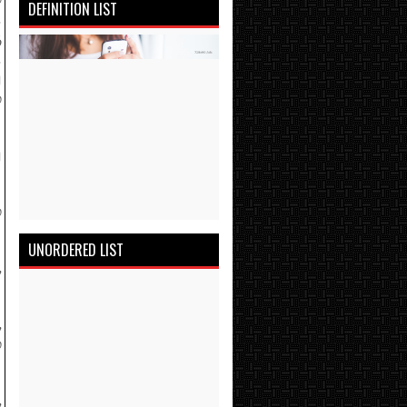
DEFINITION LIST
.
ு
.
ு
்
ு
்
UNORDERED LIST
,
,
ம
,