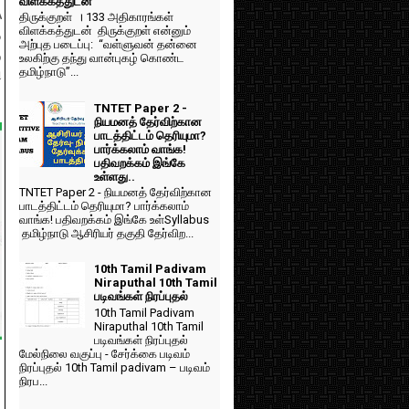
விளக்கத்துடன்
A
திருக்குறள் । 133 அதிகாரங்கள்
விளக்கத்துடன் திருக்குறள் என்னும்
ை
அற்புத படைப்பு: “வள்ளுவன் தன்னை
ு
உலகிற்கு தந்து வான்புகழ் கொண்ட
தமிழ்நாடு”...
ி
TNTET Paper 2 -
நியமனத் தேர்விற்கான
பாடத்திட்டம் தெரியுமா?
பார்க்கலாம் வாங்க!
பதிவறக்கம் இங்கே
உள்ளது..
TNTET Paper 2 - நியமனத் தேர்விற்கான
பாடத்திட்டம் தெரியுமா? பார்க்கலாம்
வாங்க! பதிவறக்கம் இங்கே உள்Syllabus
தமிழ்நாடு ஆசிரியர் தகுதி தேர்விற...
10th Tamil Padivam
Niraputhal 10th Tamil
படிவங்கள் நிரப்புதல்
10th Tamil Padivam
Niraputhal 10th Tamil
படிவங்கள் நிரப்புதல்
மேல்நிலை வகுப்பு - சேர்க்கை படிவம்
நிரப்புதல் 10th Tamil padivam – படிவம்
நிரப...