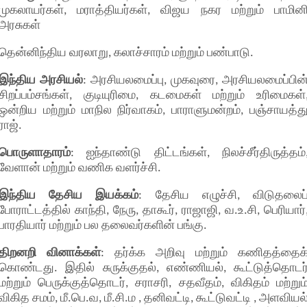
முகலாயர்கள், மராத்தியர்கள், விஜய நகர மற்றும் பாமின
அரசுகள்
தென்னிந்திய வரலாறு, கலாச்சாரம் மற்றும் பண்பாடு.
இந்திய அரசியல்
: அரசியலமைப்பு, முகவுரை, அரசியலமைப்பின
சிறப்பம்சங்கள், குடியுரிமை, கடமைகள் மற்றும் உரிமைகள்
ஒன்றிய மற்றும் மாநில நிர்வாகம், பாராளுமன்றம், பஞ்சாயத்த
ராஜ்.
பொருளாதாரம்
: ஐந்தாண்டு திட்டங்கள், நிலச்சீர்திருத்தம்
வேளான் மற்றும் வணிக வளர்ச்சி.
இந்திய தேசிய இயக்கம்
: தேசிய எழுச்சி, விடுதலைப
போராட்டத்தில் காந்தி, நேரு, தாகூர், ராஜாஜி, வ.உ.சி, பெரியார்
பாரதியார் மற்றும் பல தலைவர்களின் பங்கு.
திறனறி வினாக்கள்
: தர்க்க அறிவு மற்றும் கணிதத்தைக
கொண்டது. இதில் சுருக்குதல், எண்ணியல், கூட்டுத்தொடர
மற்றும் பெருக்குத்தொடர், சராசரி, சதவீதம், விகிதம் மற்றும
விகித சமம், மீ.பெ.வ, மீ.சி.ம , தனிவட்டி, கூட்டுவட்டி , அளவியல