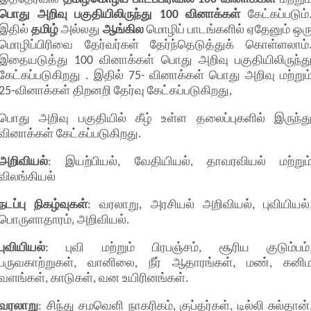
பொது அறிவு பகுதியிலிருந்து 100 வினாக்கள்
கேட்கப்படும்
இதில்
தமிழ்
அல்லது
ஆங்கில
மொழிப் பாடங்களில் ஏதேனும் ஒர
மொழிப்பிரிவை தேர்வர்கள் தேர்ந்தெடுத்துக் கொள்ளலாம்
இதையடுத்து 100 வினாக்கள் பொது அறிவு பகுதியிலிருந்த
கேட்கப்படுகிறது . இதில் 75- வினாக்கள் பொது அறிவு மற்றும
25-வினாக்கள் திறனறி தேர்வு கேட்கப்படுகிறது,
பொது அறிவு பகுதியில் கீழ் உள்ள தலைப்புகளில் இருந்த
வினாக்கள் கேட்கப்படுகிறது.
அறிவியல்
: இயற்பியல், வேதியியல், தாவரவியல் மற்றும
விலங்கியல்
நடப்பு நிகழ்வுகள்
: வரலாறு, அரசியல் அறிவியல், புவியியல்
பொருளாதாரம், அறிவியல்.
புவியியல்
: புவி மற்றும் பிரபஞ்சம், சூரிய குடும்பம்
பருவகாற்றுகள், வானிலை, நீர் ஆதாரங்கள், மண், கனி
வளங்கள், காடுகள், வன உயிரினங்கள்.
வரலாறு
: சிந்து சமவெளி நாகரிகம், குப்தர்கள், டில்லி சுல்தான்