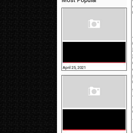
Most Popular
TAMILNADU BRIDGE COURSE
WORKBOOK - WORKSHEET
ANSWERS
April 25, 2021
திருக்குறள் । 133
அதிகாரங்கள்
விளக்கத்துடன்