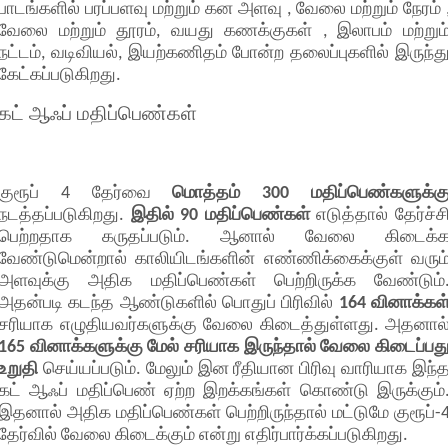
பாடங்களில் பரப்பளவு மற்றும் கன அளவு , வேலை மற்றும் நேரம் 
வேலை மற்றும் தூரம், வயது கணக்குகள் , இலாபம் மற்றும
நட்டம், வடிவியல், இயற்கணிதம் போன்ற தலைப்புகளில் இருந்த
கேட்கப்படுகிறது.
கட் ஆஃப் மதிப்பெண்கள்
குரூப் 4 தேர்வை
மொத்தம் 300 மதிப்பெண்களுக்க
நடத்தப்படுகிறது.
இதில் 90 மதிப்பெண்கள்
எடுத்தால் தேர்ச்ச
பெற்றதாக கருதப்படும். ஆனால் வேலை கிடைக்
வேண்டுமென்றால் காலியிடங்களின் எண்ணிக்கைக்குள் வரும
அளவுக்கு அதிக மதிப்பெண்கள் பெற்றிருக்க வேண்டும்
அதன்படி கடந்த ஆண்டுகளில் பொதுப் பிரிவில்
164 வினாக்கள
சரியாக எழுதியவர்களுக்கு வேலை கிடைத்துள்ளது. அதனால
165 வினாக்களுக்கு மேல் சரியாக இருந்தால் வேலை கிடைப்பத
உறுதி
செய்யப்படும். மேலும் இன ரீதியான பிரிவு வாரியாக இந்
கட் ஆஃப் மதிப்பெண் ஏற்ற இறக்கங்கள் கொண்டு இருக்கும்
இதனால் அதிக மதிப்பெண்கள் பெற்றிருந்தால் மட்டுமே குரூப்-
தேர்வில் வேலை கிடைக்கும் என்று எதிர்பார்க்கப்படுகிறது.