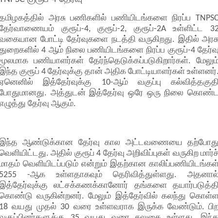
தமிழகத்தில் அரசு பணிகளில் பணியிடங்களை நிரப்ப TNPS
தேர்வாணையம் குரூப்-4, குரூப்-2, குரூப்-2A உள்ளிட்ட 3
வகையான போட்டி தேர்வுகளை நடத்தி வருகிறது. இதில் அரச
துறைகளில் 4 ஆம் நிலை பணியிடங்களை நிரப்ப குரூப்-4 தேர்வ
மூலமாக பணியாளர்கள் தேர்ந்தெடுக்கப்படுகிறார்கள். மேலும
இந்த குரூப் 4 தேர்வுக்கு தான் அதிக போட்டியாளர்கள் உள்ளனர்
ஏனெனில் இத்தேர்வுக்கு 10-ஆம் வகுப்பு கல்வித்தகுத
போதுமானது. அத்துடன் இத்தேர்வு ஒரே ஒரு நிலை கொண்
எழுத்து தேர்வு ஆகும்.
இந்த ஆண்டுக்கான தேர்வு கால அட்டவணையை தற்போத
வெளியிட்டது. அதில் குரூப் 4 தேர்வு அறிவிப்புகள் வருகிற மார்ச
மாதம் வெளியிடப்படும் என்றும் இதற்கான காலிப்பணியிடங்கள
5255 -ஆக உள்ளதாகவும் தெரிவித்துள்ளது. அதனால
இத்தேர்வுக்கு லட்சக்கணக்கானோர் தங்களை தயார்படுத்த
கொண்டு வருகின்றனர். மேலும் இத்தேர்வில் கலந்து கொள்
18 வயது முதல் 30 வரை உள்ளவராக இருக்க வேண்டும். பி
வகுப்பினர்களுக்கு 35 வயது வரை சலுகை உள்ளது. இந்