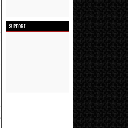
ி
SUPPORT
்
,
ு
,
்
,
்
்
்
்