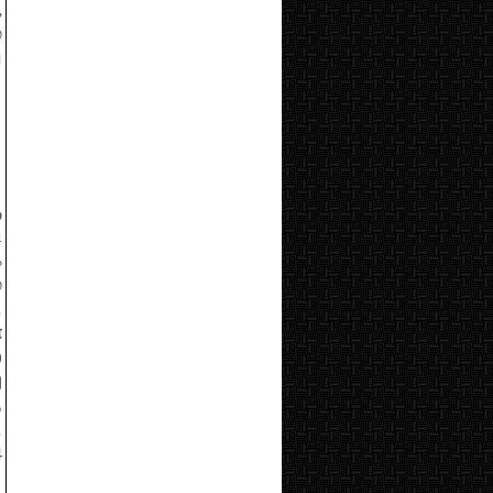
,
்
ு
ு
ி
க
்
.
்
்
ு
த
.
4