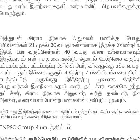
வயது வரம்பு இளநிலை உதவியாளர் உள்ளிட்ட பிற பணிகளுக்க
பொருந்தும்.
அத்துடன் கிராம நிர்வாக அலுவலர் பணிக்கு பொத
பிரிவினர்கள் 21 முதல் 30 வயது உள்ளவராக இருக்க வேண்டும்
இதில் பிற வகுப்பினர்கள் 40 வயது வரை உள்ளவராகவும
இருக்கலாம் என்ற சலுகை உண்டு. ஆனால் மேல்நிலை வகுப்பு
பட்டயப்படிப்பு, பட்டப்படிப்பு தேர்ச்சி பெற்றவர்களுக்கு உச்ச வயத
வரம்பு ஏதும் இல்லை. குரூப் 4 தேர்வு 7 பணியிடங்களை நிரப்
நடத்தப்பட்டு வருகிறது. இத்தேர்வு மூலமாக தேர்ச்ச
பெறுபவர்கள் இளநிலை உதவியாளர், தட்டச்சர், சுருக்கெழுத்த
தட்டச்சர், கிராம நிர்வாக அலுவலர், வரித் தண்டலர், நி
அளவர், வரைவாளர் போன்ற பணிகளில் பணிபுரிய முடியும்.
தற்போது இத்தேர்வுக்கான பாடத்திட்டம் மற்றும் கட் ஆப் மதிப்பெண்கள்
பற்றிய விவரங்களை விரிவாக பார்க்கலாம்.
TNPSC Group 4 பாடத்திட்டம்
இத்தேர்வில்
தமிழ்மொழிப் பாடப்பிரிவில் 100 வினாக்கள்
மற்றும