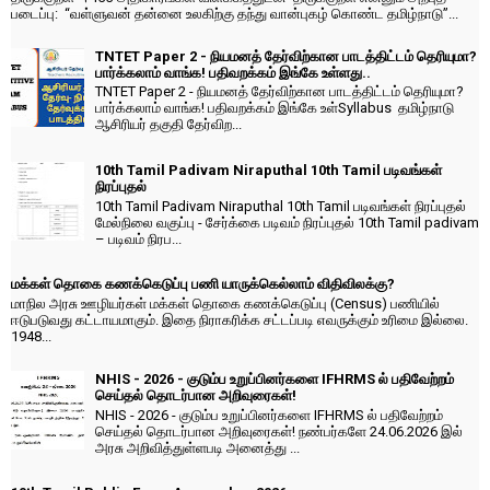
படைப்பு: “வள்ளுவன் தன்னை உலகிற்கு தந்து வான்புகழ் கொண்ட தமிழ்நாடு”...
TNTET Paper 2 - நியமனத் தேர்விற்கான பாடத்திட்டம் தெரியுமா?
பார்க்கலாம் வாங்க! பதிவறக்கம் இங்கே உள்ளது..
TNTET Paper 2 - நியமனத் தேர்விற்கான பாடத்திட்டம் தெரியுமா?
பார்க்கலாம் வாங்க! பதிவறக்கம் இங்கே உள்Syllabus தமிழ்நாடு
ஆசிரியர் தகுதி தேர்விற...
10th Tamil Padivam Niraputhal 10th Tamil படிவங்கள்
நிரப்புதல்
10th Tamil Padivam Niraputhal 10th Tamil படிவங்கள் நிரப்புதல்
மேல்நிலை வகுப்பு - சேர்க்கை படிவம் நிரப்புதல் 10th Tamil padivam
– படிவம் நிரப...
மக்கள் தொகை கணக்கெடுப்பு பணி யாருக்கெல்லாம் விதிவிலக்கு?
மாநில அரசு ஊழியர்கள் மக்கள் தொகை கணக்கெடுப்பு (Census) பணியில்
ஈடுபடுவது கட்டாயமாகும். இதை நிராகரிக்க சட்டப்படி எவருக்கும் உரிமை இல்லை.
1948...
NHIS - 2026 - குடும்ப உறுப்பினர்களை IFHRMS ல் பதிவேற்றம்
செய்தல் தொடர்பான அறிவுரைகள்!
NHIS - 2026 - குடும்ப உறுப்பினர்களை IFHRMS ல் பதிவேற்றம்
செய்தல் தொடர்பான அறிவுரைகள்! நண்பர்களே 24.06.2026 இல்
அரசு அறிவித்துள்ளபடி அனைத்து ...