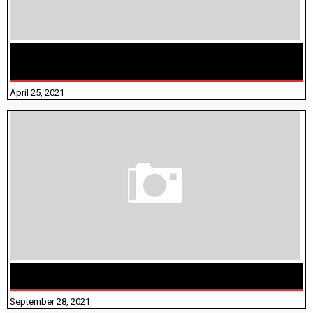
TAMILNADU BRIDGE COURSE WORKBOOK - WORKSHEET
ANSWERS
April 25, 2021
திருக்குறள் । 133 அதிகாரங்கள் விளக்கத்துடன்
September 28, 2021