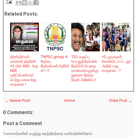
Related Posts:
திண்டுக்கல்
TNPSC group 4
12ம் வகுப்பு
+2 முடிவுகள்
மாணவி நந்தினி
தேர்வு-
பொதுத்தேர்வில்
வெளியிடப்பட்டது!
+2 வில் 600 - க்கு
தேர்வர்கள்அதிர்ச்
தேர்ச்சி பெறாத
அதில் எது
600
சி.!..!!
மாணவர்களுக்கு
சாதனை...?
மதிப்பெண்கள்
துணை தேர்வு
பெற்று வரலாற்று
தேதி அறிவிப்பு!
சாதனை !
← Newer Post
Home
Older Post →
0 Comments:
Post a Comment
1.வாசகர்களின் கருத்து சுதந்திரத்தை வரவேற்கின்றோம்.