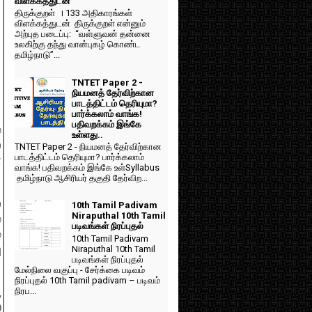
விளக்கத்துடன்
திருக்குறள் । 133 அதிகாரங்கள்
விளக்கத்துடன் திருக்குறள் என்னும்
அற்புத படைப்பு: “வள்ளுவன் தன்னை
உலகிற்கு தந்து வான்புகழ் கொண்ட
தமிழ்நாடு”...
TNTET Paper 2 -
நியமனத் தேர்விற்கான
பாடத்திட்டம் தெரியுமா?
பார்க்கலாம் வாங்க!
பதிவறக்கம் இங்கே
்
உள்ளது..
்
TNTET Paper 2 - நியமனத் தேர்விற்கான
பாடத்திட்டம் தெரியுமா? பார்க்கலாம்
்
வாங்க! பதிவறக்கம் இங்கே உள்Syllabus
தமிழ்நாடு ஆசிரியர் தகுதி தேர்விற...
்
10th Tamil Padivam
Niraputhal 10th Tamil
்
படிவங்கள் நிரப்புதல்
்
10th Tamil Padivam
ு
Niraputhal 10th Tamil
படிவங்கள் நிரப்புதல்
மேல்நிலை வகுப்பு - சேர்க்கை படிவம்
நிரப்புதல் 10th Tamil padivam – படிவம்
நிரப...
,
0