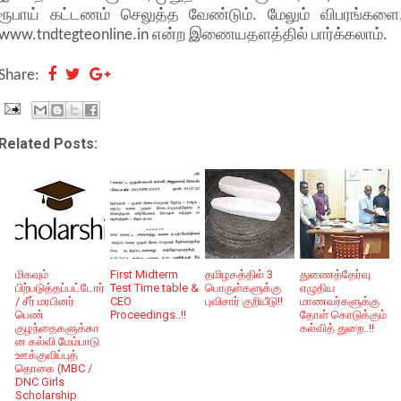
ரூபாய் கட்டணம் செலுத்த வேண்டும். மேலும் விபரங்களை
www.tndtegteonline.in என்ற இணையதளத்தில் பார்க்கலாம்.
Share:
Related Posts:
மிகவும்
First Midterm
தமிழகத்தில் 3
துணைத்தேர்வு
பிற்படுத்தப்பட்டோர்
Test Time table &
பொருள்களுக்கு
எழுதிய
/ சீர் மரபினர்
CEO
புவிசார் குறியீடு!!
மாணவர்களுக்கு
பெண்
Proceedings..!!
தோள் கொடுக்கும்
குழந்தைகளுக்கா
கல்வித் துறை..!!
ன கல்வி மேம்பாடு
ஊக்குவிப்புத்
தொகை (MBC /
DNC Girls
Scholarship