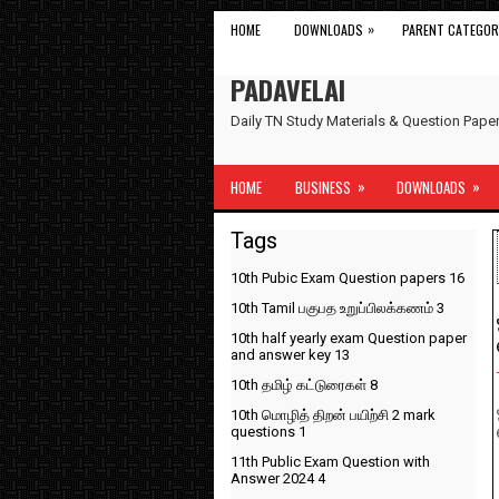
»
HOME
DOWNLOADS
PARENT CATEGOR
PADAVELAI
Daily TN Study Materials & Question Pap
»
»
HOME
BUSINESS
DOWNLOADS
Tags
10th Pubic Exam Question papers
16
10th Tamil பகுபத உறுப்பிலக்கணம்
3
10th half yearly exam Question paper
and answer key
13
10th தமிழ் கட்டுரைகள்
8
10th மொழித் திறன் பயிற்சி 2 mark
questions
1
11th Public Exam Question with
Answer 2024
4