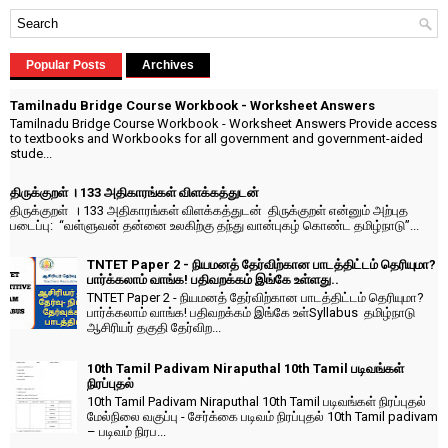
Popular Posts
Archives
Tamilnadu Bridge Course Workbook - Worksheet Answers
Tamilnadu Bridge Course Workbook - Worksheet Answers Provide access
to textbooks and Workbooks for all government and government-aided
stude...
திருக்குறள் । 133 அதிகாரங்கள் விளக்கத்துடன்
திருக்குறள் । 133 அதிகாரங்கள் விளக்கத்துடன் திருக்குறள் என்னும் அற்புத
படைப்பு: “வள்ளுவன் தன்னை உலகிற்கு தந்து வான்புகழ் கொண்ட தமிழ்நாடு”...
TNTET Paper 2 - நியமனத் தேர்விற்கான பாடத்திட்டம் தெரியுமா?
பார்க்கலாம் வாங்க! பதிவறக்கம் இங்கே உள்ளது..
TNTET Paper 2 - நியமனத் தேர்விற்கான பாடத்திட்டம் தெரியுமா?
பார்க்கலாம் வாங்க! பதிவறக்கம் இங்கே உள்Syllabus தமிழ்நாடு
ஆசிரியர் தகுதி தேர்விற...
10th Tamil Padivam Niraputhal 10th Tamil படிவங்கள்
நிரப்புதல்
10th Tamil Padivam Niraputhal 10th Tamil படிவங்கள் நிரப்புதல்
மேல்நிலை வகுப்பு - சேர்க்கை படிவம் நிரப்புதல் 10th Tamil padivam
– படிவம் நிரப...