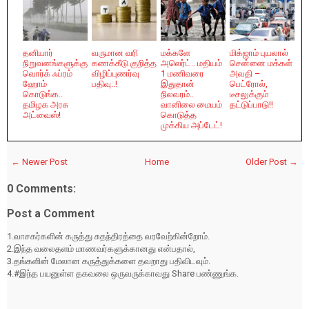
தனியார்
வருமான வரி
மக்களே
மிக்ஜாம் புயலால்
நிறுவனங்களுக்கு
கணக்கீடு குறித்த
அலெர்ட்.. மதியம்
சென்னை மக்கள்
வொர்க் ஃப்ரம்
விழிப்புணர்வு
1 மணிவரை
அவதி –
ஹோம்
பதிவு..!
இதுதான்
பெட்ரோல்,
கொடுங்க..
நிலவரம்..
டீசலுக்கும்
தமிழக அரசு
வானிலை மையம்
தட்டுப்பாடு!!
அட்வைஸ்!
கொடுத்த
முக்கிய அப்டேட்!
← Newer Post
Home
Older Post →
0 Comments:
Post a Comment
1.வாசகர்களின் கருத்து சுதந்திரத்தை வரவேற்கின்றோம்.
2.இந்த வலைதளம் மாணவர்களுக்கானது என்பதால்,
3.தங்களின் மேலான கருத்துக்களை தவறாது பதிவிடவும்.
4.#இந்த பயனுள்ள தகவலை ஒருவருக்காவது Share பண்ணுங்க.