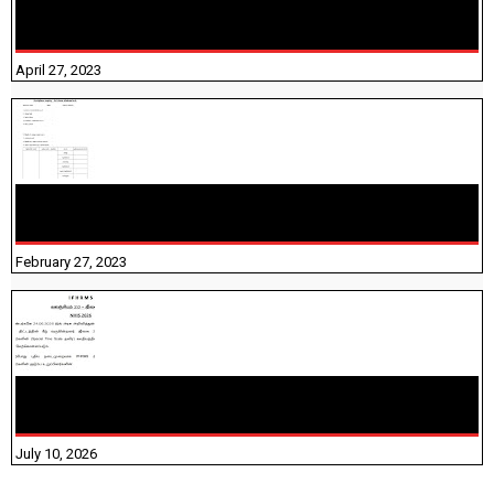
TNTET PAPER 2 - நியமனத் தேர்விற்கான பாடத்திட்டம்
தெரியுமா? பார்க்கலாம் வாங்க! பதிவறக்கம் இங்கே உள்ளது..
April 27, 2023
10TH TAMIL PADIVAM NIRAPUTHAL 10TH TAMIL படிவங்கள்
நிரப்புதல்
February 27, 2023
NHIS - 2026 - குடும்ப உறுப்பினர்களை IFHRMS ல் பதிவேற்றம்
செய்தல் தொடர்பான அறிவுரைகள்!
July 10, 2026