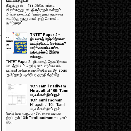
விளக்கத்துடன்
திருக்குறள் । 133 அதிகாரங்கள்
விளக்கத்துடன் திருக்குறள் என்னும்
அற்புத படைப்பு: “வள்ளுவன் தன்னை
உலகிற்கு தந்து வான்புகழ் கொண்ட
தமிழ்நாடு”...
TNTET Paper 2 -
்
நியமனத் தேர்விற்கான
பாடத்திட்டம் தெரியுமா?
பார்க்கலாம் வாங்க!
பதிவறக்கம் இங்கே
உள்ளது..
TNTET Paper 2 - நியமனத் தேர்விற்கான
பாடத்திட்டம் தெரியுமா? பார்க்கலாம்
வாங்க! பதிவறக்கம் இங்கே உள்Syllabus
தமிழ்நாடு ஆசிரியர் தகுதி தேர்விற...
10th Tamil Padivam
Niraputhal 10th Tamil
படிவங்கள் நிரப்புதல்
10th Tamil Padivam
Niraputhal 10th Tamil
படிவங்கள் நிரப்புதல்
மேல்நிலை வகுப்பு - சேர்க்கை படிவம்
நிரப்புதல் 10th Tamil padivam – படிவம்
நிரப...