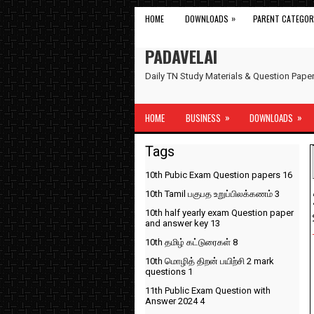
»
HOME
DOWNLOADS
PARENT CATEGOR
PADAVELAI
Daily TN Study Materials & Question Pap
»
»
HOME
BUSINESS
DOWNLOADS
Tags
10th Pubic Exam Question papers
16
10th Tamil பகுபத உறுப்பிலக்கணம்
3
10th half yearly exam Question paper
and answer key
13
10th தமிழ் கட்டுரைகள்
8
10th மொழித் திறன் பயிற்சி 2 mark
questions
1
11th Public Exam Question with
Answer 2024
4