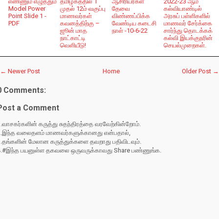
எண்ணும் எழுத்தும்
தமிழகத்தில் 1
ஆசிரியர்கள்
2022-23 ஆம்
Model Power
முதல் 12ம் வகுப்பு
தேவை
கல்வியாண்டில்
Point Slide 1 -
மாணவர்கள்
விண்ணப்பிக்க
அரசுப் பள்ளிகளில்
PDF
கவனத்திற்கு –
வேண்டிய கடைசி
மாணவர் சேர்க்கை
ஜூன் மாத
நாள் -10-6-22
சார்ந்து தொடக்கக்
நாட்காட்டி
கல்வி இயக்குநரின்
வெளியீடு!
செயல்முறைகள்.
← Newer Post
Home
Older Post →
0 Comments:
Post a Comment
.வாசகர்களின் கருத்து சுதந்திரத்தை வரவேற்கின்றோம்.
2.இந்த வலைதளம் மாணவர்களுக்கானது என்பதால்,
3.தங்களின் மேலான கருத்துக்களை தவறாது பதிவிடவும்.
4.#இந்த பயனுள்ள தகவலை ஒருவருக்காவது Share பண்ணுங்க.