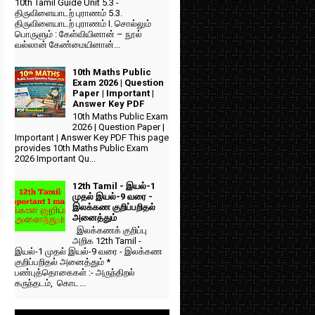
10th Tamil Guide Unit 5.3 -
திருவிளையாடற் புராணம் 5.3.
திருவிளையாடற் புராணம் I. சொல்லும்
பொருளும் : கேள்வியினான் – நூல்
வல்லான் கேண்மையினான்...
10th Maths Public
Exam 2026 | Question
Paper | Important |
Answer Key PDF
10th Maths Public Exam
2026 | Question Paper |
Important | Answer Key PDF This page
provides 10th Maths Public Exam
2026 Important Qu...
12th Tamil - இயல்-1
முதல் இயல்-9 வரை -
இலக்கண குறிப்பறிதல்
அனைத்தும்
இலக்கணக் குறிப்பு
அறிக 12th Tamil -
இயல்-1 முதல் இயல்-9 வரை - இலக்கண
குறிப்பறிதல் அனைத்தும் *
பண்புத்தொகைகள் :- அருந்திறல்
கருந்தடம், கொட...