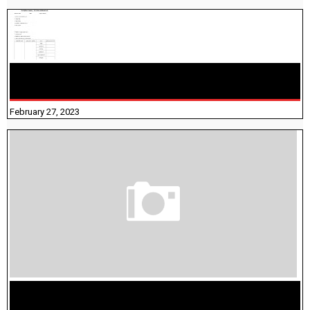
10TH TAMIL PADIVAM NIRAPUTHAL 10TH TAMIL படிவங்கள்
நிரப்புதல்
February 27, 2023
மக்கள் தொகை கணக்கெடுப்பு பணி யாருக்கெல்லாம்
விதிவிலக்கு?