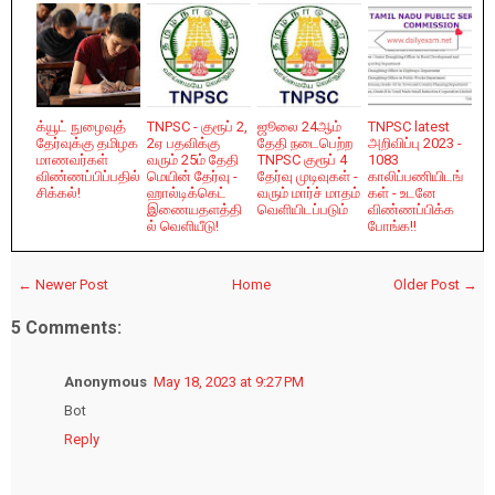
க்யூட் நுழைவுத்
TNPSC - குரூப் 2,
ஜூலை 24ஆம்
TNPSC latest
தேர்வுக்கு தமிழக
2ஏ பதவிக்கு
தேதி நடைபெற்ற
அறிவிப்பு 2023 -
மாணவர்கள்
வரும் 25ம் தேதி
TNPSC குரூப் 4
1083
விண்ணப்பிப்பதில்
மெயின் தேர்வு -
தேர்வு முடிவுகள் -
காலிப்பணியிடங்
சிக்கல்!
ஹால்டிக்கெட்
வரும் மார்ச் மாதம்
கள் - உடனே
இணையதளத்தி
வெளியிடப்படும்
விண்ணப்பிக்க
ல் வெளியீடு!
போங்க!!
← Newer Post
Home
Older Post →
5 Comments:
Anonymous
May 18, 2023 at 9:27 PM
Bot
Reply