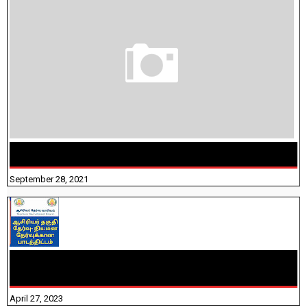
திருக்குறள் । 133 அதிகாரங்கள் விளக்கத்துடன்
September 28, 2021
TNTET PAPER 2 - நியமனத் தேர்விற்கான பாடத்திட்டம்
தெரியுமா? பார்க்கலாம் வாங்க! பதிவறக்கம் இங்கே உள்ளது..
April 27, 2023