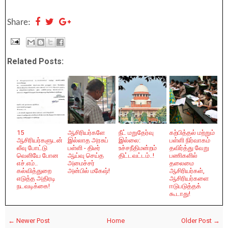
Share:
Related Posts:
15
ஆசிரியர்களே
நீட் மறுதேர்வு
கற்பித்தல் மற்றும்
ஆசிரியர்களுடன்
இல்லாத அரசுப்
இல்லை:
பள்ளி நிர்வாகம்
லீவு போட்டு
பள்ளி - திடீர்
உச்சநீதிமன்றம்
தவிர்த்து வேறு
வெளியே போன
ஆய்வு செய்த
திட்டவட்டம்..!
பணிகளில்
எச்.எம்..
அமைச்சர்
தலைமை
கல்வித்துறை
அன்பில் மகேஷ்!
ஆசிரியர்கள்,
எடுத்த அதிரடி
ஆசிரியர்களை
நடவடிக்கை!
ஈடுபடுத்தக்
கூடாது!
← Newer Post
Home
Older Post →