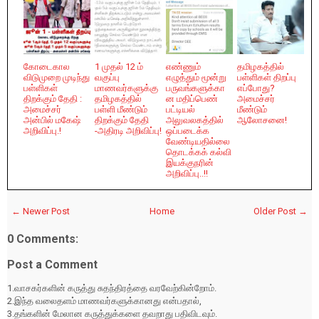
கோடைகால
1 முதல் 12 ம்
எண்ணும்
தமிழகத்தில்
விடுமுறை முடிந்து
வகுப்பு
எழுத்தும் மூன்று
பள்ளிகள் திறப்பு
பள்ளிகள்
மாணவர்களுக்கு
பருவங்களுக்கா
எப்போது?
திறக்கும் தேதி :
தமிழகத்தில்
ன மதிப்பெண்
அமைச்சர்
அமைச்சர்
பள்ளி மீண்டும்
பட்டியல்
மீண்டும்
அன்பில் மகேஷ்
திறக்கும் தேதி
அலுவலகத்தில்
ஆலோசனை!
அறிவிப்பு.!
-அதிரடி அறிவிப்பு!
ஒப்படைக்க
வேண்டியதில்லை
தொடக்கக் கல்வி
இயக்குநரின்
அறிவிப்பு..!!
← Newer Post
Home
Older Post →
0 Comments:
Post a Comment
1.வாசகர்களின் கருத்து சுதந்திரத்தை வரவேற்கின்றோம்.
2.இந்த வலைதளம் மாணவர்களுக்கானது என்பதால்,
3.தங்களின் மேலான கருத்துக்களை தவறாது பதிவிடவும்.