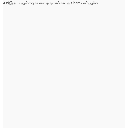
4.#இந்த பயனுள்ள தகவலை ஒருவருக்காவது Share பண்ணுங்க.