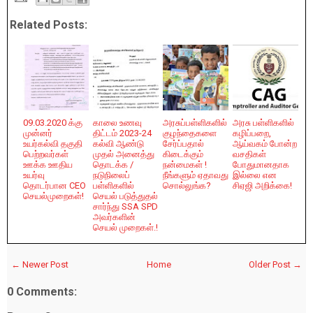
Related Posts:
09.03.2020 க்கு
காலை உணவு
அரசுப்பள்ளிகளில்
அரசு பள்ளிகளில்
முன்னர்
திட்டம் 2023-24
குழந்தைகளை
கழிப்பறை,
உயர்கல்வி தகுதி
கல்வி ஆண்டு
சேர்ப்பதால்
ஆய்வகம் போன்ற
பெற்றவர்கள்
முதல் அனைத்து
கிடைக்கும்
வசதிகள்
ஊக்க ஊதிய
தொடக்க /
நன்மைகள் !
போதுமானதாக
உயர்வு
நடுநிலைப்
நீங்களும் ஏதாவது
இல்லை என
தொடர்பான CEO
பள்ளிகளில்
சொல்லுங்க?
சிஏஜி அறிக்கை!
செயல்முறைகள்!
செயல் படுத்துதல்
சார்ந்து SSA SPD
அவர்களின்
செயல் முறைகள்.!
← Newer Post
Home
Older Post →
0 Comments: