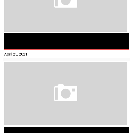
TAMILNADU BRIDGE COURSE WORKBOOK - WORKSHEET
ANSWERS
April 25, 2021
திருக்குறள் । 133 அதிகாரங்கள் விளக்கத்துடன்