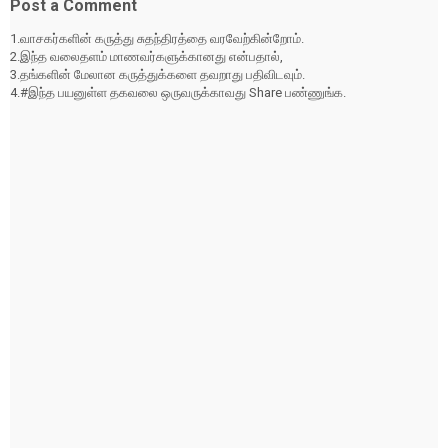
Post a Comment
1.வாசகர்களின் கருத்து சுதந்திரத்தை வரவேற்கின்றோம்.
2.இந்த வலைதளம் மாணவர்களுக்கானது என்பதால்,
3.தங்களின் மேலான கருத்துக்களை தவறாது பதிவிடவும்.
4.#இந்த பயனுள்ள தகவலை ஒருவருக்காவது Share பண்ணுங்க.