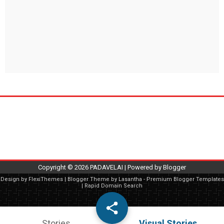
Copyright ©
2026
PADAVELAI
| Powered by
Blogger
Design by
FlexiThemes
| Blogger Theme by
Lasantha
-
Premium Blogger Templates
|
Rapid Domain Search
Stories
Visual Stories