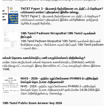
TNTET Paper 2 - நியமனத் தேர்விற்கான பாடத்திட்டம் தெரியுமா?
பார்க்கலாம் வாங்க! பதிவறக்கம் இங்கே உள்ளது..
TNTET Paper 2 - நியமனத் தேர்விற்கான பாடத்திட்டம் தெரியுமா?
பார்க்கலாம் வாங்க! பதிவறக்கம் இங்கே உள்Syllabus தமிழ்நாடு
ஆசிரியர் தகுதி தேர்விற...
10th Tamil Padivam Niraputhal 10th Tamil படிவங்கள்
நிரப்புதல்
10th Tamil Padivam Niraputhal 10th Tamil படிவங்கள் நிரப்புதல்
மேல்நிலை வகுப்பு - சேர்க்கை படிவம் நிரப்புதல் 10th Tamil padivam
– படிவம் நிரப...
மக்கள் தொகை கணக்கெடுப்பு பணி யாருக்கெல்லாம் விதிவிலக்கு?
மாநில அரசு ஊழியர்கள் மக்கள் தொகை கணக்கெடுப்பு (Census) பணியில்
ஈடுபடுவது கட்டாயமாகும். இதை நிராகரிக்க சட்டப்படி எவருக்கும் உரிமை இல்லை.
1948...
NHIS - 2026 - குடும்ப உறுப்பினர்களை IFHRMS ல் பதிவேற்றம்
செய்தல் தொடர்பான அறிவுரைகள்!
NHIS - 2026 - குடும்ப உறுப்பினர்களை IFHRMS ல் பதிவேற்றம்
செய்தல் தொடர்பான அறிவுரைகள்! நண்பர்களே 24.06.2026 இல்
அரசு அறிவித்துள்ளபடி அனைத்து ...
10th Tamil Public Exam Answer key 2026