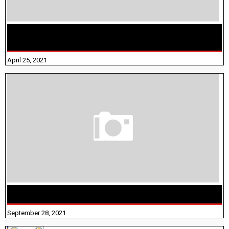
TAMILNADU BRIDGE COURSE WORKBOOK - WORKSHEET
ANSWERS
April 25, 2021
திருக்குறள் । 133 அதிகாரங்கள் விளக்கத்துடன்
September 28, 2021