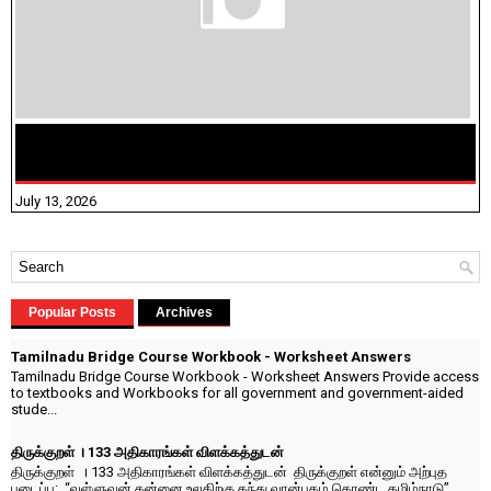
மக்கள் தொகை கணக்கெடுப்பு பணி யாருக்கெல்லாம்
விதிவிலக்கு?
July 13, 2026
Popular Posts
Archives
Tamilnadu Bridge Course Workbook - Worksheet Answers
Tamilnadu Bridge Course Workbook - Worksheet Answers Provide access
to textbooks and Workbooks for all government and government-aided
stude...
திருக்குறள் । 133 அதிகாரங்கள் விளக்கத்துடன்
திருக்குறள் । 133 அதிகாரங்கள் விளக்கத்துடன் திருக்குறள் என்னும் அற்புத
படைப்பு: “வள்ளுவன் தன்னை உலகிற்கு தந்து வான்புகழ் கொண்ட தமிழ்நாடு”...