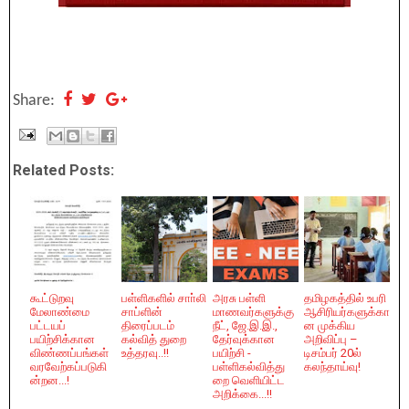
Share:
Related Posts:
கூட்டுறவு
பள்ளிகளில் சாா்லி
அரசு பள்ளி
தமிழகத்தில் உபரி
மேலாண்மை
சாப்ளின்
மாணவர்களுக்கு
ஆசிரியர்களுக்கா
பட்டயப்
திரைப்படம்
நீட், ஜே.இ.இ.,
ன முக்கிய
பயிற்சிக்கான
கல்வித் துறை
தேர்வுக்கான
அறிவிப்பு –
விண்ணப்பங்கள்
உத்தரவு..!!
பயிற்சி -
டிசம்பர் 20ல்
வரவேற்கப்படுகி
பள்ளிகல்வித்து
கலந்தாய்வு!
ன்றன...!
றை வெளியிட்ட
அறிக்கை...!!