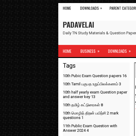
»
HOME
DOWNLOADS
PARENT CATEGOR
PADAVELAI
Daily TN Study Materials & Question Pap
»
»
HOME
BUSINESS
DOWNLOADS
Tags
10th Pubic Exam Question papers
16
10th Tamil பகுபத உறுப்பிலக்கணம்
3
10th half yearly exam Question paper
and answer key
13
10th தமிழ் கட்டுரைகள்
8
10th மொழித் திறன் பயிற்சி 2 mark
questions
1
11th Public Exam Question with
Answer 2024
4