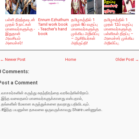
பள்ளி திறந்தவுடன்
Ennum Ezhuthum
தமிழகத்தில் 1
தமிழகத்தில் 1
முதல் 5 நாட்கள்
Tamil work book
முதல் 8ம் வகுப்பு
முதல் 12ம் வகுப்பு
மாணவர்களுக்கு -
- Teacher's hand
மாணவர்களுக்கு
மாணவர்களுக்கு
இதுதான்
book
முக்கிய அறிவிப்பு
பள்ளிகள் திறப்பு –
அவசியம்
– ஆசிரியர்கள்
அமைச்சர் முக்கிய
அமைச்சர்!
அதிருப்தி!
அறிவிப்பு.
← Newer Post
Home
Older Post →
0 Comments:
Post a Comment
.வாசகர்களின் கருத்து சுதந்திரத்தை வரவேற்கின்றோம்.
2.இந்த வலைதளம் மாணவர்களுக்கானது என்பதால்,
3.தங்களின் மேலான கருத்துக்களை தவறாது பதிவிடவும்.
4.#இந்த பயனுள்ள தகவலை ஒருவருக்காவது Share பண்ணுங்க.