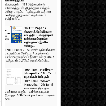
விளக்கத்துடன்
திருக்குறள் । 133 அதிகாரங்கள்
விளக்கத்துடன் திருக்குறள் என்னும்
அற்புத படைப்பு: “வள்ளுவன் தன்னை
உலகிற்கு தந்து வான்புகழ் கொண்ட
தமிழ்நாடு”...
TNTET Paper 2 -
நியமனத் தேர்விற்கான
பாடத்திட்டம் தெரியுமா?
பார்க்கலாம் வாங்க!
பதிவறக்கம் இங்கே
உள்ளது..
TNTET Paper 2 - நியமனத் தேர்விற்கான
பாடத்திட்டம் தெரியுமா? பார்க்கலாம்
வாங்க! பதிவறக்கம் இங்கே உள்Syllabus
தமிழ்நாடு ஆசிரியர் தகுதி தேர்விற...
10th Tamil Padivam
Niraputhal 10th Tamil
படிவங்கள் நிரப்புதல்
10th Tamil Padivam
Niraputhal 10th Tamil
படிவங்கள் நிரப்புதல்
மேல்நிலை வகுப்பு - சேர்க்கை படிவம்
நிரப்புதல் 10th Tamil padivam – படிவம்
நிரப...
1
.