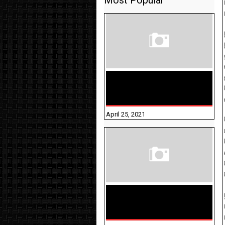
Most Popular
TAMILNADU BRIDGE COURSE
WORKBOOK - WORKSHEET
ANSWERS
April 25, 2021
திருக்குறள் । 133
அதிகாரங்கள்
விளக்கத்துடன்