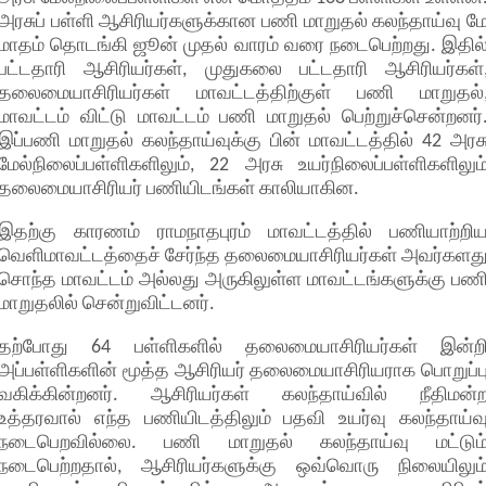
அரசுப் பள்ளி ஆசிரியர்களுக்கான பணி மாறுதல் கலந்தாய்வு ம
மாதம் தொடங்கி ஜூன் முதல் வாரம் வரை நடைபெற்றது. இதில
பட்டதாரி ஆசிரியர்கள், முதுகலை பட்டதாரி ஆசிரியர்கள்
தலைமையாசிரியர்கள் மாவட்டத்திற்குள் பணி மாறுதல்
மாவட்டம் விட்டு மாவட்டம் பணி மாறுதல் பெற்றுச்சென்றனர்
இப்பணி மாறுதல் கலந்தாய்வுக்கு பின் மாவட்டத்தில் 42 அரச
மேல்நிலைப்பள்ளிகளிலும், 22 அரசு உயர்நிலைப்பள்ளிகளிலும
தலைமையாசிரியர் பணியிடங்கள் காலியாகின.
இதற்கு காரணம் ராமநாதபுரம் மாவட்டத்தில் பணியாற்றி
வெளிமாவட்டத்தைச் சேர்ந்த தலைமையாசிரியர்கள் அவர்களத
சொந்த மாவட்டம் அல்லது அருகிலுள்ள மாவட்டங்களுக்கு பண
மாறுதலில் சென்றுவிட்டனர்.
தற்போது 64 பள்ளிகளில் தலைமையாசிரியர்கள் இன்ற
அப்பள்ளிகளின் மூத்த ஆசிரியர் தலைமையாசிரியராக பொறுப்ப
வகிக்கின்றனர். ஆசிரியர்கள் கலந்தாய்வில் நீதிமன்
உத்தரவால் எந்த பணியிடத்திலும் பதவி உயர்வு கலந்தாய்வ
நடைபெறவில்லை. பணி மாறுதல் கலந்தாய்வு மட்டும
நடைபெற்றதால், ஆசிரியர்களுக்கு ஒவ்வொரு நிலையிலும