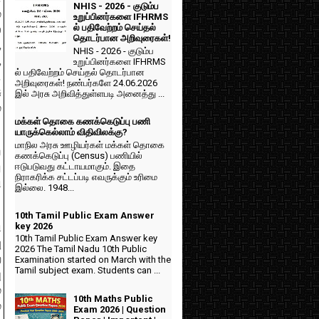
NHIS - 2026 - குடும்ப
ே
உறுப்பினர்களை IFHRMS
ல் பதிவேற்றம் செய்தல்
்
தொடர்பான அறிவுரைகள்!
,
NHIS - 2026 - குடும்ப
,
உறுப்பினர்களை IFHRMS
ல் பதிவேற்றம் செய்தல் தொடர்பான
.
அறிவுரைகள்! நண்பர்களே 24.06.2026
ு
இல் அரசு அறிவித்துள்ளபடி அனைத்து ...
்
மக்கள் தொகை கணக்கெடுப்பு பணி
யாருக்கெல்லாம் விதிவிலக்கு?
மாநில அரசு ஊழியர்கள் மக்கள் தொகை
ய
கணக்கெடுப்பு (Census) பணியில்
ஈடுபடுவது கட்டாயமாகும். இதை
ு
நிராகரிக்க சட்டப்படி எவருக்கும் உரிமை
ி
இல்லை. 1948...
10th Tamil Public Exam Answer
key 2026
ி
10th Tamil Public Exam Answer key
ு
2026 The Tamil Nadu 10th Public
ற
Examination started on March with the
Tamil subject exam. Students can ...
ு
்
10th Maths Public
்
Exam 2026 | Question