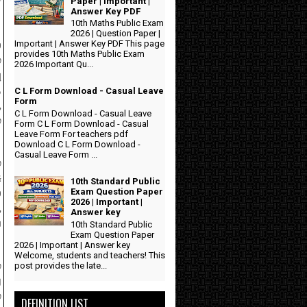
Paper | Important |
்
Answer Key PDF
10th Maths Public Exam
2026 | Question Paper |
Important | Answer Key PDF This page
்
provides 10th Maths Public Exam
்
2026 Important Qu...
ு
த
C L Form Download - Casual Leave
Form
,
C L Form Download - Casual Leave
்
Form C L Form Download - Casual
Leave Form For teachers pdf
Download C L Form Download -
Casual Leave Form ...
்
ு
10th Standard Public
Exam Question Paper
ை
2026 | Important |
,
Answer key
ப
10th Standard Public
Exam Question Paper
2026 | Important | Answer key
Welcome, students and teachers! This
்
post provides the late...
ு
்
DEFINITION LIST