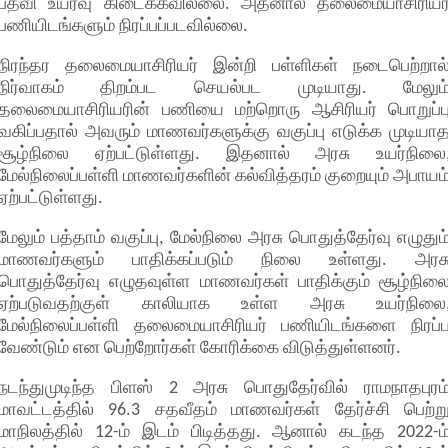
பதவி உயர்வு கிடைக்கவில்லை. அதனால் தலைமையாசிரியர
பணியிடங்களும் நிரப்பப்படவில்லை.
நிரந்தர தலைமையாசிரியர் இன்றி பள்ளிகள் நடைபெற்றால
நிர்வாகம் திறம்பட செயல்பட முடியாது. மேலும
தலைமையாசிரியரின் பணியை மற்றொரு ஆசிரியர் பொறுப்ப
வகிப்பதால் அவரும் மாணவர்களுக்கு வகுப்பு எடுக்க முடியா
சூழ்நிலை ஏற்பட்டுள்ளது. இதனால் அரசு உயர்நிலை
மேல்நிலைப்பள்ளி மாணவர்களின் கல்வித்தரம் குறையும் அபாயம
ஏற்பட்டுள்ளது.
மேலும் பத்தாம் வகுப்பு, மேல்நிலை அரசு பொதுத்தேர்வு எழுதும
மாணவர்களும் பாதிக்கப்படும் நிலை உள்ளது. அரச
பொதுத்தேர்வு எழுதவுள்ள மாணவர்கள் பாதிக்கும் சூழ்நில
ஏற்படுவதற்குள் காலியாக உள்ள அரசு உயர்நிலை
மேல்நிலைப்பள்ளி தலைமையாசிரியர் பணியிடங்களை நிரப்
வேண்டும் என பெற்றோர்கள் கோரிக்கை விடுத்துள்ளனர்.
நடந்துமுடிந்த பிளஸ் 2 அரசு பொதுதேர்வில் ராமநாதபுரம
மாவட்டத்தில் 96.3 சதவீதம் மாணவர்கள் தேர்ச்சி பெற்ற
மாநிலத்தில் 12-ம் இடம் பிடித்தது. ஆனால் கடந்த 2022-ம