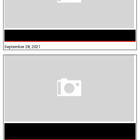
திருக்குறள் । 133 அதிகாரங்கள் விளக்கத்துடன்
September 28, 2021
மக்கள் தொகை கணக்கெடுப்பு பணி யாருக்கெல்லாம்
விதிவிலக்கு?