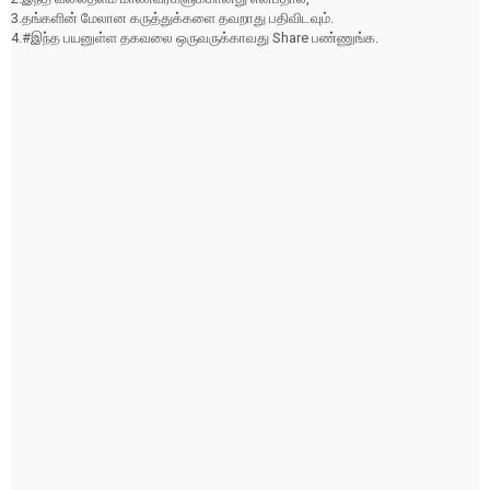
3.தங்களின் மேலான கருத்துக்களை தவறாது பதிவிடவும்.
4.#இந்த பயனுள்ள தகவலை ஒருவருக்காவது Share பண்ணுங்க.