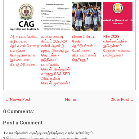
அரசு பள்ளிகளில்
காலை உணவு
பிளஸ் 2 ரிசல்ட்
RTE 2023
கழிப்பறை,
திட்டம் 2023-24
தேதி:
விண்ணப்பிக்க
ஆய்வகம் போன்ற
கல்வி ஆண்டு
ஆசிரியர்கள்
இதெல்லாம்
வசதிகள்
முதல் அனைத்து
கோரிக்கை!
தேவை - கவனமா
போதுமானதாக
தொடக்க /
நியாயமா தான்
பண்ணுங்க.!
இல்லை என
நடுநிலைப்
தெரியுது?
சிஏஜி அறிக்கை!
பள்ளிகளில்
செயல் படுத்துதல்
சார்ந்து SSA SPD
அவர்களின்
செயல் முறைகள்.!
← Newer Post
Home
Older Post →
0 Comments:
Post a Comment
1.வாசகர்களின் கருத்து சுதந்திரத்தை வரவேற்கின்றோம்.
2.இந்த வலைதளம் மாணவர்களுக்கானது என்பதால்,