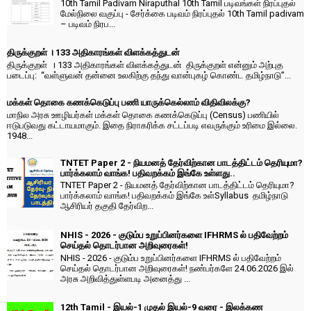
10th Tamil Padivam Niraputhal 10th Tamil படிவங்கள் நிரப்புதல்
மேல்நிலை வகுப்பு - சேர்க்கை படிவம் நிரப்புதல் 10th Tamil padivam
– படிவம் நிரப...
திருக்குறள் । 133 அதிகாரங்கள் விளக்கத்துடன்
திருக்குறள் । 133 அதிகாரங்கள் விளக்கத்துடன் திருக்குறள் என்னும் அற்புத
படைப்பு: “வள்ளுவன் தன்னை உலகிற்கு தந்து வான்புகழ் கொண்ட தமிழ்நாடு”...
மக்கள் தொகை கணக்கெடுப்பு பணி யாருக்கெல்லாம் விதிவிலக்கு?
மாநில அரசு ஊழியர்கள் மக்கள் தொகை கணக்கெடுப்பு (Census) பணியில்
ஈடுபடுவது கட்டாயமாகும். இதை நிராகரிக்க சட்டப்படி எவருக்கும் உரிமை இல்லை.
1948...
TNTET Paper 2 - நியமனத் தேர்விற்கான பாடத்திட்டம் தெரியுமா?
பார்க்கலாம் வாங்க! பதிவறக்கம் இங்கே உள்ளது..
TNTET Paper 2 - நியமனத் தேர்விற்கான பாடத்திட்டம் தெரியுமா?
பார்க்கலாம் வாங்க! பதிவறக்கம் இங்கே உள்Syllabus தமிழ்நாடு
ஆசிரியர் தகுதி தேர்விற...
NHIS - 2026 - குடும்ப உறுப்பினர்களை IFHRMS ல் பதிவேற்றம்
செய்தல் தொடர்பான அறிவுரைகள்!
NHIS - 2026 - குடும்ப உறுப்பினர்களை IFHRMS ல் பதிவேற்றம்
செய்தல் தொடர்பான அறிவுரைகள்! நண்பர்களே 24.06.2026 இல்
அரசு அறிவித்துள்ளபடி அனைத்து ...
12th Tamil - இயல்-1 முதல் இயல்-9 வரை - இலக்கண