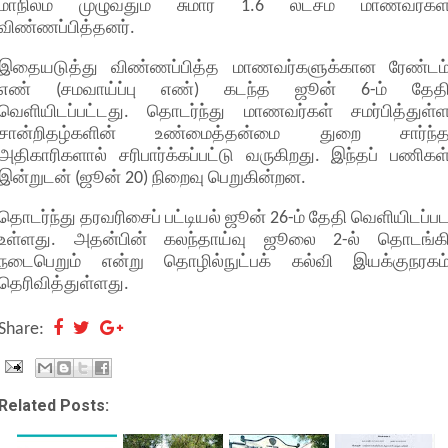
மாநிலம் முழுவதும் சுமார் 1.6 லட்சம் மாணவர்கள
விண்ணப்பித்தனர்.
இதையடுத்து விண்ணப்பித்த மாணவர்களுக்கான ரேண்டம
எண் (சமவாய்ப்பு எண்) கடந்த ஜூன் 6-ம் தேத
வெளியிடப்பட்டது. தொடர்ந்து மாணவர்கள் சமர்பித்துள்
சான்றிதழ்களின் உண்மைத்தன்மை துறை சார்ந்
அதிகாரிகளால் சரிபார்க்கப்பட்டு வருகிறது. இந்தப் பணிகள
இன்றுடன் (ஜூன் 20) நிறைவு பெறுகின்றன.
தொடர்ந்து தரவரிசைப் பட்டியல் ஜூன் 26-ம் தேதி வெளியிடப்ப
உள்ளது. அதன்பின் கலந்தாய்வு ஜூலை 2-ல் தொடங்க
நடைபெறும் என்று தொழில்நுட்பக் கல்வி இயக்குநரகம
தெரிவித்துள்ளது.
Share:
Related Posts: