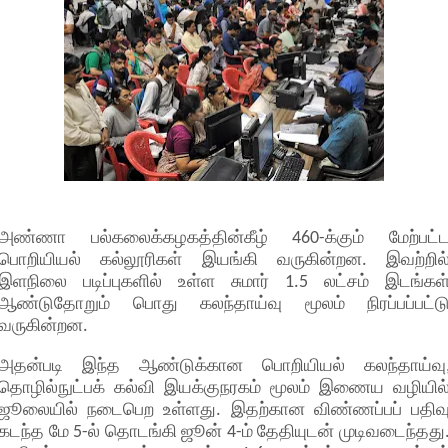
அண்ணா பல்கலைக்கழகத்தின்கீழ் 460-க்கும் மேற்பட்
பொறியியல் கல்லூரிகள் இயங்கி வருகின்றன. இவற்றில
இளநிலை படிப்புகளில் உள்ள சுமார் 1.5 லட்சம் இடங்கள
ஆண்டுதோறும் பொது கலந்தாய்வு மூலம் நிரப்பப்பட்ட
வருகின்றன.
அதன்படி இந்த ஆண்டுக்கான பொறியியல் கலந்தாய்வு
தொழில்நுட்பக் கல்வி இயக்குநரகம் மூலம் இணைய வழியில
ஜூலையில் நடைபெற உள்ளது. இதற்கான விண்ணப்பப் பதிவ
கடந்த மே 5-ல் தொடங்கி ஜூன் 4-ம் தேதியுடன் முடிவடைந்தது