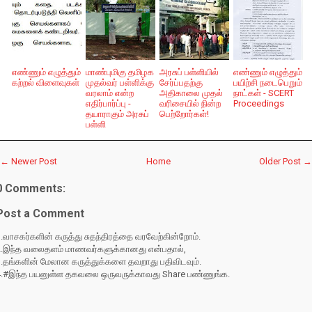
எண்ணும் எழுத்தும்
மாண்புமிகு தமிழக
அரசுப் பள்ளியில்
எண்ணும் எழுத்தும்
கற்றல் விளைவுகள்
முதல்வர் பள்ளிக்கு
சேர்ப்பதற்கு
பயிற்சி நடைபெறும்
வரலாம் என்ற
அதிகாலை முதல்
நாட்கள் - SCERT
எதிர்பார்ப்பு -
வரிசையில் நின்ற
Proceedings
தயாராகும் அரசுப்
பெற்றோர்கள்!
பள்ளி
← Newer Post
Home
Older Post →
0 Comments:
Post a Comment
.வாசகர்களின் கருத்து சுதந்திரத்தை வரவேற்கின்றோம்.
2.இந்த வலைதளம் மாணவர்களுக்கானது என்பதால்,
3.தங்களின் மேலான கருத்துக்களை தவறாது பதிவிடவும்.
4.#இந்த பயனுள்ள தகவலை ஒருவருக்காவது Share பண்ணுங்க.