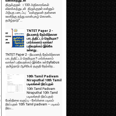
விளக்கத்துடன்
திருக்குறள் । 133 அதிகாரங்கள்
விளக்கத்துடன் திருக்குறள் என்னும்
அற்புத படைப்பு: “வள்ளுவன் தன்னை
உலகிற்கு தந்து வான்புகழ் கொண்ட
தமிழ்நாடு”...
TNTET Paper 2 -
நியமனத் தேர்விற்கான
பாடத்திட்டம் தெரியுமா?
பார்க்கலாம் வாங்க!
பதிவறக்கம் இங்கே
உள்ளது..
TNTET Paper 2 - நியமனத் தேர்விற்கான
பாடத்திட்டம் தெரியுமா? பார்க்கலாம்
ட
வாங்க! பதிவறக்கம் இங்கே உள்Syllabus
தமிழ்நாடு ஆசிரியர் தகுதி தேர்விற...
்
்
10th Tamil Padivam
ு
Niraputhal 10th Tamil
படிவங்கள் நிரப்புதல்
10th Tamil Padivam
Niraputhal 10th Tamil
,
படிவங்கள் நிரப்புதல்
்
மேல்நிலை வகுப்பு - சேர்க்கை படிவம்
நிரப்புதல் 10th Tamil padivam – படிவம்
ு
நிரப...
.