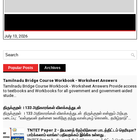
மக்கள் தொகை கணக்கெடுப்பு பணி யாருக்கெல்லாம்
விதிவிலக்கு?
July 13, 2026
Popular Posts
Archives
Tamilnadu Bridge Course Workbook - Worksheet Answers
Tamilnadu Bridge Course Workbook - Worksheet Answers Provide access
to textbooks and Workbooks for all government and government-aided
stude...
திருக்குறள் । 133 அதிகாரங்கள் விளக்கத்துடன்
திருக்குறள் । 133 அதிகாரங்கள் விளக்கத்துடன் திருக்குறள் என்னும் அற்புத
படைப்பு: “வள்ளுவன் தன்னை உலகிற்கு தந்து வான்புகழ் கொண்ட தமிழ்நாடு”...
TNTET Paper 2 - நியமனத் தேர்விற்கான பாடத்திட்டம் தெரியுமா?
பார்க்கலாம் வாங்க! பதிவறக்கம் இங்கே உள்ளது..