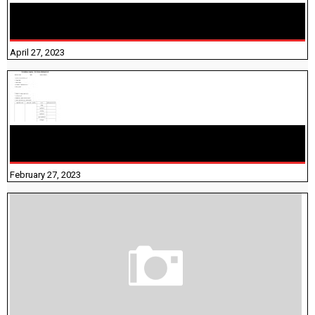
TNTET PAPER 2 - நியமனத் தேர்விற்கான பாடத்திட்டம்
தெரியுமா? பார்க்கலாம் வாங்க! பதிவறக்கம் இங்கே உள்ளது..
April 27, 2023
10TH TAMIL PADIVAM NIRAPUTHAL 10TH TAMIL படிவங்கள்
நிரப்புதல்
February 27, 2023