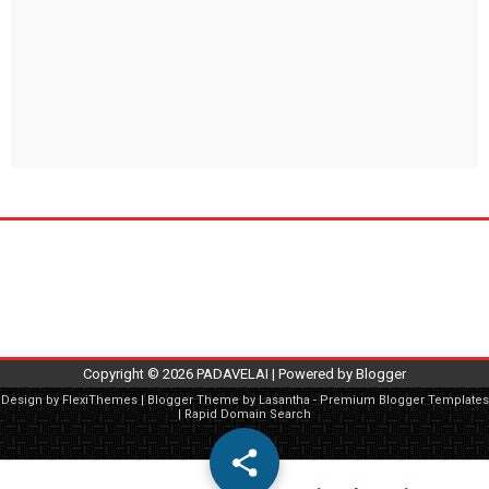
Copyright ©
2026
PADAVELAI
| Powered by
Blogger
Design by
FlexiThemes
| Blogger Theme by
Lasantha
-
Premium Blogger Templates
|
Rapid Domain Search