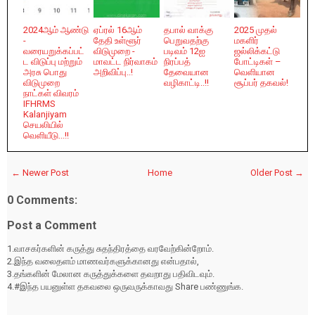
2024ஆம் ஆண்டு
ஏப்ரல் 16ஆம்
தபால் வாக்கு
2025 முதல்
-
தேதி உள்ளூர்
பெறுவதற்கு
மகளிர்
வரையறுக்கப்பட்
விடுமுறை -
படிவம் 12ஐ
ஜல்லிக்கட்டு
ட விடுப்பு மற்றும்
மாவட்ட நிர்வாகம்
நிரப்பத்
போட்டிகள் –
அரசு பொது
அறிவிப்பு..!
தேவையான
வெளியான
விடுமுறை
வழிகாட்டி..!!
சூப்பர் தகவல்!
நாட்கள் விவரம்
IFHRMS
Kalanjiyam
செயலியில்
வெளியீடு...!!
← Newer Post
Home
Older Post →
0 Comments:
Post a Comment
1.வாசகர்களின் கருத்து சுதந்திரத்தை வரவேற்கின்றோம்.
2.இந்த வலைதளம் மாணவர்களுக்கானது என்பதால்,
3.தங்களின் மேலான கருத்துக்களை தவறாது பதிவிடவும்.
4.#இந்த பயனுள்ள தகவலை ஒருவருக்காவது Share பண்ணுங்க.