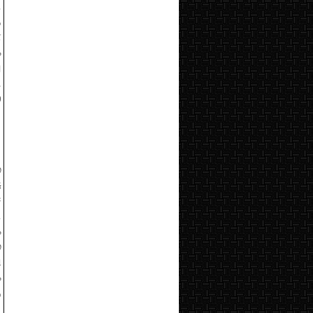
.
்
ோ
க
ு
ு
்
்
ு
்
.
்
்
ி
்
ு