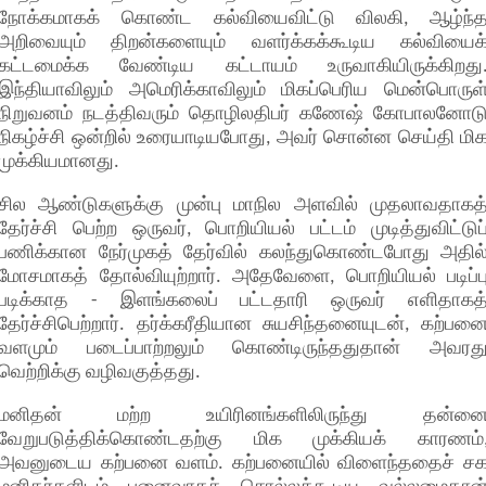
நோக்கமாகக் கொண்ட கல்வியைவிட்டு விலகி, ஆழ்ந்
அறிவையும் திறன்களையும் வளர்க்கக்கூடிய கல்வியைக
கட்டமைக்க வேண்டிய கட்டாயம் உருவாகியிருக்கிறது
இந்தியாவிலும் அமெரிக்காவிலும் மிகப்பெரிய மென்பொருள
நிறுவனம் நடத்திவரும் தொழிலதிபர் கணேஷ் கோபாலனோட
நிகழ்ச்சி ஒன்றில் உரையாடியபோது, அவர் சொன்ன செய்தி மி
முக்கியமானது.
சில ஆண்டுகளுக்கு முன்பு மாநில அளவில் முதலாவதாகத
தேர்ச்சி பெற்ற ஒருவர், பொறியியல் பட்டம் முடித்துவிட்டுப
பணிக்கான நேர்முகத் தேர்வில் கலந்துகொண்டபோது அதில
மோசமாகத் தோல்வியுற்றார். அதேவேளை, பொறியியல் படிப்ப
படிக்காத - இளங்கலைப் பட்டதாரி ஒருவர் எளிதாகத
தேர்ச்சிபெற்றார். தர்க்கரீதியான சுயசிந்தனையுடன், கற்பன
வளமும் படைப்பாற்றலும் கொண்டிருந்ததுதான் அவரத
வெற்றிக்கு வழிவகுத்தது.
மனிதன் மற்ற உயிரினங்களிலிருந்து தன்ன
வேறுபடுத்திக்கொண்டதற்கு மிக முக்கியக் காரணம்
அவனுடைய கற்பனை வளம். கற்பனையில் விளைந்ததைச் ச