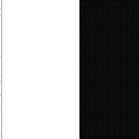
க
ல
த
ை
ு
்
.
க
க
்
்
்
ி
்
ன
ு