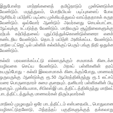
இதுபோன்ற மாற்றங்களைத் தமிழ்நாடும் முன்னெடுக்
வேண்டும். மருத்துவம், பொறியியல் படிப்புகளைப் போ
ஆசிரியர் பயிற்சிப் படிப்பை முக்கியத்துவம் வாய்ந்ததாகக் கரு
வேண்டும். ஒவ்வோர் ஆண்டும் அவர்களது செயல்பாட்ட
ஆய்வுக்கு உட்படுத்த வேண்டும். மாறிவரும் சூழ்நிலைகளுக்க
ஏற்பக் கற்பித்தலைப் புதுப்பித்துக்கொண்டுள்ளனரா எனக
கண்டறிய வேண்டும். தொடர் பயிற்சி அளிக்கப்பட வேண்டும்
மாநில பட்ஜெட்டில் பள்ளிக் கல்விக்குப் பெரும் பங்கு நிதி ஒதுக்
வேண்டும்.
கல்வி பரவலாக்கப்பட்டு எல்லாருக்கும் சமமாகக் கிடைக்
வழிவகை செய்ய வேண்டும். அரசுப் பள்ளிகளின் தரம
உயரும்போது - கல்வி இலவசமாகக் கிடைக்கும்போது, மாணவர
ஒருவருக்கு ஆண்டுக்கு ரூ.50 ஆயிரத்திலிருந்து ரூ.1 லட்சம
வரை பொருளாதாரச் சுமை குறையும். தனியார் பள்ளிகளின் பிட
தளரும். முக்கியமாக, சிபிஎஸ்இ பாடத்திட்டத்திலிருந்து மாநிலப
பாடத்திட்டத்துக்கு மாணவர்கள் திரும்புவார்கள்
மாநிலம் முழுவதும் ஒரே பாடத்திட்டம் என்பதைவிட, பொதுவா
வழிகாட்டுதலோடு, அந்தந்தப் பகுதிகளுக்குத் தக்கவாற