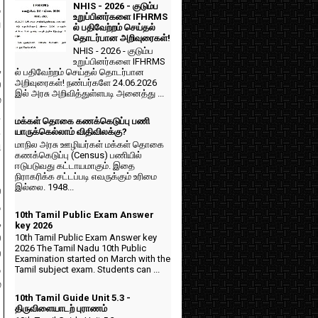
NHIS - 2026 - குடும்ப
்
உறுப்பினர்களை IFHRMS
ய
ல் பதிவேற்றம் செய்தல்
தொடர்பான அறிவுரைகள்!
NHIS - 2026 - குடும்ப
உறுப்பினர்களை IFHRMS
,
ல் பதிவேற்றம் செய்தல் தொடர்பான
அறிவுரைகள்! நண்பர்களே 24.06.2026
்
இல் அரசு அறிவித்துள்ளபடி அனைத்து ...
்
ட
மக்கள் தொகை கணக்கெடுப்பு பணி
.
யாருக்கெல்லாம் விதிவிலக்கு?
மாநில அரசு ஊழியர்கள் மக்கள் தொகை
ி
கணக்கெடுப்பு (Census) பணியில்
ஈடுபடுவது கட்டாயமாகும். இதை
நிராகரிக்க சட்டப்படி எவருக்கும் உரிமை
இல்லை. 1948...
்
்
10th Tamil Public Exam Answer
,
key 2026
்
10th Tamil Public Exam Answer key
2026 The Tamil Nadu 10th Public
்
Examination started on March with the
ை
Tamil subject exam. Students can ...
்
10th Tamil Guide Unit 5.3 -
திருவிளையாடற் புராணம்