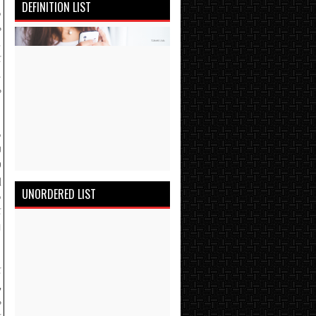
DEFINITION LIST
த
்
.
்
ு
க
்
்
்
ு
UNORDERED LIST
்
ை
ு
ை
,
க