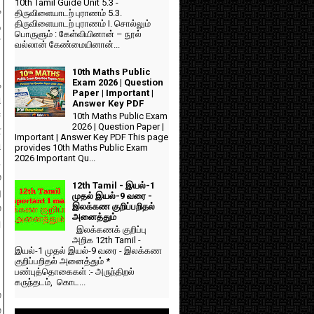
10th Tamil Guide Unit 5.3 -
்
திருவிளையாடற் புராணம் 5.3.
திருவிளையாடற் புராணம் I. சொல்லும்
ு
பொருளும் : கேள்வியினான் – நூல்
ர
வல்லான் கேண்மையினான்...
10th Maths Public
Exam 2026 | Question
்
Paper | Important |
ி
Answer Key PDF
ச
10th Maths Public Exam
2026 | Question Paper |
்
Important | Answer Key PDF This page
ி
provides 10th Maths Public Exam
2026 Important Qu...
.
்
12th Tamil - இயல்-1
ு
முதல் இயல்-9 வரை -
இலக்கண குறிப்பறிதல்
்
அனைத்தும்
ு
இலக்கணக் குறிப்பு
அறிக 12th Tamil -
இயல்-1 முதல் இயல்-9 வரை - இலக்கண
குறிப்பறிதல் அனைத்தும் *
பண்புத்தொகைகள் :- அருந்திறல்
கருந்தடம், கொட...
்
ே