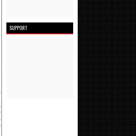
்
ு
ி
்
SUPPORT
்
ு
ு
்
ு
ு
,
ட
,
ு
,
க