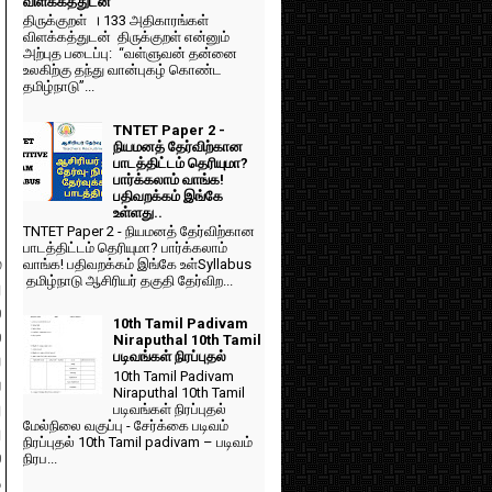
விளக்கத்துடன்
திருக்குறள் । 133 அதிகாரங்கள்
விளக்கத்துடன் திருக்குறள் என்னும்
அற்புத படைப்பு: “வள்ளுவன் தன்னை
உலகிற்கு தந்து வான்புகழ் கொண்ட
தமிழ்நாடு”...
TNTET Paper 2 -
நியமனத் தேர்விற்கான
பாடத்திட்டம் தெரியுமா?
பார்க்கலாம் வாங்க!
பதிவறக்கம் இங்கே
உள்ளது..
TNTET Paper 2 - நியமனத் தேர்விற்கான
பாடத்திட்டம் தெரியுமா? பார்க்கலாம்
்
வாங்க! பதிவறக்கம் இங்கே உள்Syllabus
தமிழ்நாடு ஆசிரியர் தகுதி தேர்விற...
ு
்
10th Tamil Padivam
ை
Niraputhal 10th Tamil
படிவங்கள் நிரப்புதல்
ய
10th Tamil Padivam
ை
Niraputhal 10th Tamil
ு
படிவங்கள் நிரப்புதல்
மேல்நிலை வகுப்பு - சேர்க்கை படிவம்
ு
நிரப்புதல் 10th Tamil padivam – படிவம்
ல
நிரப...
்