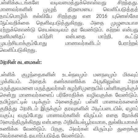
பள்ளிக்கூடங்களே வடிவமைத்துக்கொள்வது சிறந்தது
மாணவர்களின் முழுத் திறமையை வெளிப்படுத்தத
தாய்மொழிக் கல்வியே சிறந்தது என 2016 யுனெஸ்க
ஆய்வறிக்கை தெளிவுபடுத்துகிறது. அதை முழுமையா
ஏற்றுக்கொண்டு செயல்வடிவம் தர வேண்டும். கற்றல் என்பத
தனிமனிதப் பயிற்சி என்பதை மாற்றி, கூட்ட
முயற்சியாக்கும்போது மாணவர்களிடம் பேராற்றல
வெளிப்படுகிறது.
அரசின் கடமைகள்:
பள்ளிக் குழந்தைகளின் உடல்நலமும் மனநலமும் மிகவும
முக்கியம். அதைக் கண்காணிக்க அருகிலுள்ள அரச
மருத்துவமனை மருத்துவர்கள் சுழற்சிமுறையில் பள்ளிகளுக்குச
சென்று மாணவர்களைப் பரிசோதிக்க வழிவகுக்க வேண்டும்
தமிழ்நாட்டில் படிக்கும் அனைத்துப் பள்ளி மாணவர்களைக
குறித்து அரசிடம் இருக்கும் தரவுகளின் அடிப்படையில், ஏழாம
வகுப்பு வரும்போது மாணவர்களின் விருப்பம் எதை நோக்க
அமைந்திருக்கிறது என்பதை அறிவியல்பூர்வமாக, துல்லியமாகக
கணிக்க வேண்டும். பிறகு, அவர்கள் விரும்பும் துறைக்க
அவர்களைத் தயார்ப்படுத்த வேண்டும்.