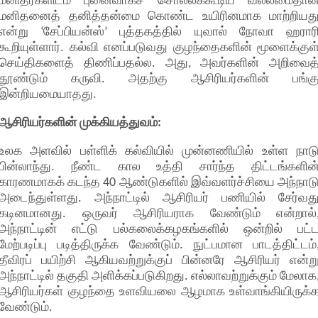
மனிதர்களிடம் புனைவாகச் சொல்லக்கூடிய வல்லமைதான
மனிதனைத் தனித்தன்மை கொண்ட உயிரினமாக மாற்றியத
என்று ‘சேப்பியன்ஸ்’ புத்தகத்தில் யுவால் நோவா ஹரார
கூறியுள்ளார். கல்வி எனப்படுவது குழந்தைகளின் மூளைக்குள
செய்திகளைத் திணிப்பதல்ல. அது, அவர்களின் அறிவைத
தூண்டும் கருவி. அதற்கு ஆசிரியர்களின் பங்க
இன்றியமையாதது.
ஆசிரியர்களின் முக்கியத்துவம்:
உலக அளவில் பள்ளிக் கல்வியில் முன்னணியில் உள்ள நாட
பின்லாந்து. நீண்ட கால உத்தி சார்ந்த திட்டங்களின
காரணமாகக் கடந்த 40 ஆண்டுகளில் இவ்வளர்ச்சியை அந்நாட
அடைந்துள்ளது. அந்நாட்டில் ஆசிரியர் பணியில் சேர்வத
கடினமானது. ஒருவர் ஆசிரியராக வேண்டும் என்றால்
அந்நாட்டின் எட்டு பல்கலைக்கழகங்களில் ஒன்றில் பட்
மேற்படிப்பு படித்திருக்க வேண்டும். நுட்பமான பாடத்திட்டம்
தீவிரப் பயிற்சி ஆகியவற்றுக்குப் பின்னரே ஆசிரியர் என்ற
அந்நாட்டில் தகுதி அளிக்கப்படுகிறது. எல்லாவற்றுக்கும் மேலாக
ஆசிரியர்கள் குழந்தை உளவியலை ஆழமாக உள்வாங்கியிருக்
வேண்டும்.