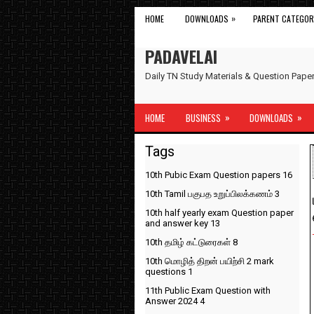
»
HOME
DOWNLOADS
PARENT CATEGOR
PADAVELAI
Daily TN Study Materials & Question Pap
»
»
HOME
BUSINESS
DOWNLOADS
Tags
10th Pubic Exam Question papers
16
10th Tamil பகுபத உறுப்பிலக்கணம்
3
10th half yearly exam Question paper
and answer key
13
10th தமிழ் கட்டுரைகள்
8
10th மொழித் திறன் பயிற்சி 2 mark
questions
1
11th Public Exam Question with
Answer 2024
4