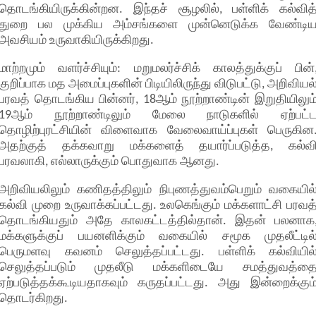
தொடங்கியிருக்கின்றன. இந்தச் சூழலில், பள்ளிக் கல்வித
துறை பல முக்கிய அம்சங்களை முன்னெடுக்க வேண்டி
அவசியம் உருவாகியிருக்கிறது.
மாற்றமும் வளர்ச்சியும்: மறுமலர்ச்சிக் காலத்துக்குப் பின்
குறிப்பாக மத அமைப்புகளின் பிடியிலிருந்து விடுபட்டு, அறிவியல
பரவத் தொடங்கிய பின்னர், 18ஆம் நூற்றாண்டின் இறுதியிலும
19ஆம் நூற்றாண்டிலும் மேலை நாடுகளில் ஏற்பட்
தொழிற்புரட்சியின் விளைவாக வேலைவாய்ப்புகள் பெருகின
அதற்குத் தக்கவாறு மக்களைத் தயார்ப்படுத்த, கல்வ
பரவலாகி, எல்லாருக்கும் பொதுவாக ஆனது.
அறிவியலிலும் கணிதத்திலும் நிபுணத்துவம்பெறும் வகையில
கல்வி முறை உருவாக்கப்பட்டது. உலகெங்கும் மக்களாட்சி பரவத
தொடங்கியதும் அதே காலகட்டத்தில்தான். இதன் பலனாக
மக்களுக்குப் பயனளிக்கும் வகையில் சமூக முதலீட்டில
பெருமளவு கவனம் செலுத்தப்பட்டது. பள்ளிக் கல்வியில
செலுத்தப்படும் முதலீடு மக்களிடையே சமத்துவத்த
ஏற்படுத்தக்கூடியதாகவும் கருதப்பட்டது. அது இன்றைக்கும
தொடர்கிறது.