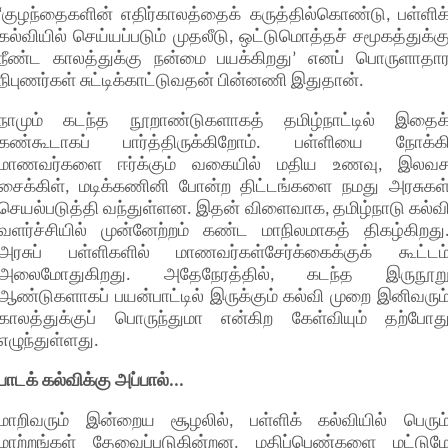
‘குழந்தைகளின் எதிர்காலத்தைக் கருத்தில்கொண்டு, பள்ளிக
கல்வியில் செய்யப்படும் முதலீடு, ஒட்டுமொத்தச் சமூகத்துக்க
நீண்ட காலத்துக்கு நன்மை பயக்கிறது’ எனப் பொருளாதா
நிபுணர்கள் சுட்டிக்காட்டுவதன் பின்னணி இதுதான்.
நாமும் கடந்த நூறாண்டுகளாகத் தமிழ்நாட்டில் இதைக
கண்கூடாகப் பார்த்திருக்கிறோம். பள்ளியை நோக்க
மாணவர்களை ஈர்க்கும் வகையில் மதிய உணவு, இலவ
சைக்கிள், மடிக்கணினி போன்ற திட்டங்களை நமது அரசுகள
செயல்படுத்தி வந்துள்ளன. இதன் விளைவாக, தமிழ்நாடு கல்வ
வளர்ச்சியில் முன்னேற்றம் கண்ட மாநிலமாகத் திகழ்கிறது
அரசுப் பள்ளிகளில் மாணவர்கள்சேர்க்கைக்குக் கூட்டம
அலைமோதுகிறது. அதேநேரத்தில், கடந்த இருநூற
ஆண்டுகளாகப் பயன்பாட்டில் இருக்கும் கல்வி முறை இனிவரும
காலத்துக்குப் பொருந்துமா என்கிற கேள்வியும் தற்போத
எழுந்துள்ளது.
பாடக் கல்விக்கு அப்பால்...
மாறிவரும் இன்றைய சூழலில், பள்ளிக் கல்வியில் பெரும
மாற்றங்கள் தேவைப்படுகின்றன. மதிப்பெண்களை மட்டும