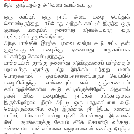
நீதி - துஷ்டருக்கு அறிவுரை கூறக் கூடாது
ஒரு காட்டில் ஒரு நாள் அடை மழை பெய்துக்
கொண்டிருந்தது. அப்போது அந்தக் காட்டில் இருந்த ஒரு
குரங்கு மழையில் நனைந்து நடுங்கியவாறு ஒரு
மரத்தடியில் ஒதுங்கி நின்றது.
அந்த மரத்தில் இருந்த பறவை ஒன்று கூடு கட்டி தன்
குஞ்சுகளுடன் மழைக்கு நனையாது பாதுகாப்பாக
உட்கார்ந்து கொண்டிருந்தது.
மரத்தடியில் குரங்கு நனைந்து நடுங்குவதைப் பார்த்ததும்
பறவைக்கு குரங்கு மீது இரக்கம் வந்தது. மனம்
பொறுக்காமல் · குரங்காரே..என்னைப்பாரும் வெய்யில்
மழையிலிருந்து என்னையும் என் குஞ்சுகளையும்
காப்பாற்றிக்கொள்ள கூடு கட்டியிருக்கிறேன். அதனால்
தான் இந்த மழையிலும் நாங்கள் சந்தோஷமாக
இருக்கிறறோம். நீரும் அப்படி ஒரு பாதுகாப்பான கூடு
செய்திருக்கலாமே. கூடு இருந்தால் நீர் இப்படி நனைய
மாட்டீர் அல்லவா? என்று புத்தி சொன்னது. இதனைக்
கேட்ட குரங்காருக்கு கோபம் சீறிக் கொண்டு வந்தது.
உன்னைவிட நான் எவ்வளவு வலுவானவன். எனக்கு நீ புத்தி