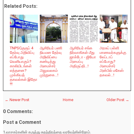
Related Posts:
TNPSCகுரூப் 4
ஆசிரியர் பணி
ஆசிரியர் சங்க
அரசுப் பள்ளி
தேர்வு அறிவிப்பு
நியமன தேர்வு
நிர்வாகிகள் மீது
மாணவர்களுக்கு
எப்போது
அறிவிப்பை
ஜாக்டோ - ஜியோ
லேப்டாப்
வெளியாகும்?
கண்டித்து
அமைப்பு
எப்போது?
காலியிடங்கள்
அமைச்சர்
அதிருப்தி...!
அமைச்சர்
எத்தனை?
அலுவலகம்
அன்பில் மகேஸ்
முக்கியத்
முற்றுகை...!
தகவல்...!
தகவல்கள் இதோ
!!!
← Newer Post
Home
Older Post →
0 Comments:
Post a Comment
1.வாசகர்களின் கருத்து சுதந்திரத்தை வரவேற்கின்றோம்.