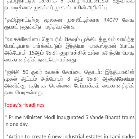
*தமிழ்நாட்டில் புதிதாக 6 தொழிற்பேட்டைகள் உருவாக்க
நடவடிக்கை- முதல்வர் மு க ஸ்டாலின் அறிவிப்பு.
*தமிழ்நாட்டிற்கு மூலதன முதலீட்டிற்காக ₹4079 கோடி
ரூபாய் ஒதுக்கீடு - மத்திய அரசு.
*உலகக்கோப்பை தொடரில் மிகவும் முக்கியத்துவம் வாய்ந்த
போட்டியாக பார்க்கப்படும் இந்தியா -பாகிஸ்தான் போட்டி
அக்டோபர் 15ஆம் தேதி குஜராத்தில் உள்ள நரேந்திர மோடி
மைதானத்தில் நடைபெற உள்ளது.
*ஐசிசி 50 ஓவர் உலகக் கோப்பை தொடர்: இந்தியாவின்
முதல் ஆட்டம் அக்டோபர் 8 ஆம் தேதி ஆஸ்திரேலியா
அணிக்கு எதிராக சென்னை சேப்பாக்கம் மைதானத்தில்
நடைபெற உள்ளது.
Today's Headlines
* Prime Minister Modi inaugurated 5 Vande Bharat trains
in one day.
*Action to create 6 new industrial estates in Tamilnadu-