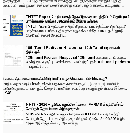
திருக்குறள் । 133 அதிகாரங்கள் விளக்கத்துடன் திருக்குறள் என்னும் அற்புத
படைப்பு: “வள்ளுவன் தன்னை உலகிற்கு தந்து வான்புகழ் கொண்ட தமிழ்நாடு”...
TNTET Paper 2 - நியமனத் தேர்விற்கான பாடத்திட்டம் தெரியுமா?
பார்க்கலாம் வாங்க! பதிவறக்கம் இங்கே உள்ளது..
TNTET Paper 2 - நியமனத் தேர்விற்கான பாடத்திட்டம் தெரியுமா?
பார்க்கலாம் வாங்க! பதிவறக்கம் இங்கே உள்Syllabus தமிழ்நாடு
ஆசிரியர் தகுதி தேர்விற...
10th Tamil Padivam Niraputhal 10th Tamil படிவங்கள்
நிரப்புதல்
10th Tamil Padivam Niraputhal 10th Tamil படிவங்கள் நிரப்புதல்
மேல்நிலை வகுப்பு - சேர்க்கை படிவம் நிரப்புதல் 10th Tamil padivam
– படிவம் நிரப...
மக்கள் தொகை கணக்கெடுப்பு பணி யாருக்கெல்லாம் விதிவிலக்கு?
மாநில அரசு ஊழியர்கள் மக்கள் தொகை கணக்கெடுப்பு (Census) பணியில்
ஈடுபடுவது கட்டாயமாகும். இதை நிராகரிக்க சட்டப்படி எவருக்கும் உரிமை இல்லை.
1948...
NHIS - 2026 - குடும்ப உறுப்பினர்களை IFHRMS ல் பதிவேற்றம்
செய்தல் தொடர்பான அறிவுரைகள்!
NHIS - 2026 - குடும்ப உறுப்பினர்களை IFHRMS ல் பதிவேற்றம்
செய்தல் தொடர்பான அறிவுரைகள்! நண்பர்களே 24.06.2026 இல்
அரசு அறிவித்துள்ளபடி அனைத்து ...