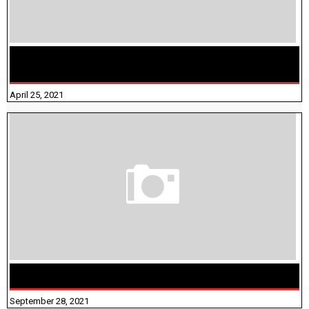
TAMILNADU BRIDGE COURSE WORKBOOK - WORKSHEET
ANSWERS
April 25, 2021
திருக்குறள் । 133 அதிகாரங்கள் விளக்கத்துடன்
September 28, 2021