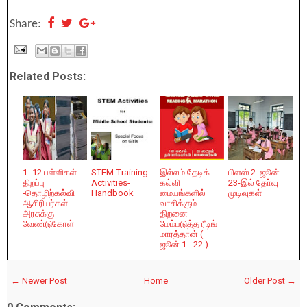
Share:
Related Posts:
1 -12 பள்ளிகள்
STEM-Training
இல்லம் தேடிக்
பிளஸ் 2: ஜூன்
திறப்பு
Activities-
கல்வி
23-இல் தோ்வு
-தொழிற்கல்வி
Handbook
மையங்களில்
முடிவுகள்
ஆசிரியர்கள்
வாசிக்கும்
அரசுக்கு
திறனை
வேண்டுகோள்
மேம்படுத்த ரீடிங்
மாரத்தான் (
ஜூன் 1 - 22 )
← Newer Post
Home
Older Post →