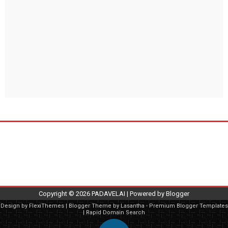
Copyright ©
2026
PADAVELAI
| Powered by
Blogger
Design by
FlexiThemes
| Blogger Theme by
Lasantha
-
Premium Blogger Templates
|
Rapid Domain Search