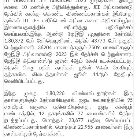
IIT Guwahati JEE Advanced 2023 முடிவுகளை இன்று
காலை 10 மணிக்கு அறிவித்துள்ளது. JEE அட்வான்ஸ்டு
தேர்வில் கலந்து கொண்ட விண்ணப்பதாரர்கள் இப்போது
தங்கள் IIT JEE மதிப்பெண் அட்டைகளை அதிகாரப்பூர்வ
இணையதளத்தில் சரிபார்த்து பதிவிறக்கம்
செய்யலாம்.இந்த ஆண்டு ஜேஇஇ முதுநிலை தேர்வில்
1,80,372 பேர் தேர்வெழுதினர், அதில் 43773 பேர் தகுதி
பெற்றுள்ளனர். 36204 மாணவர்களும் 7509 மாணவிகளும்
ஜேஇஇ அட்வான்ஸ்டு 2023 இல் தேர்ச்சி பெற்றுள்ளனர்.
ஜேஇஇ அட்வான்ஸ்டு ஜூன் 4ஆம் தேதி நடத்தப்பட்டது,
அதன் பிறகு பதில் தாள்கள் ஜூன் 9ஆம் தேதியும்,
தற்காலிக விடைத்தாள்கள் ஜூன் 11ஆம் தேதியும்
வெளியிடப்பட்டது.
இந்த முறை, 1,80,226 விண்ணப்பதாரர்கள் இரு
தாள்களுக்கும் தேர்வாகியதால், ஐஐடி கவுகாத்தியில் 95
சதவீதம் வருகை பதிவாகியுள்ளது. ஐஐடி கான்பூர்
மண்டலத்தில், 12 நகரங்களில் 77 மையங்களில் தேர்வு
நடத்தப்பட்டது. மொத்தம் 23,677 பதிவு செய்யப்பட்ட
விண்ணப்பதாரர்களில், மொத்தம் 22,955 மாணவர்கள் இரு
தாள்களிலும் தேர்வாகினர்..