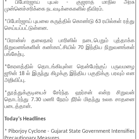
* பிபோர்ஜாய் புயல் - குஜராத் மாநில அரசு
முன்னெச்சரிக்கை நடவடிக்கைகளில் தீவிரம்.
*பிபோர்ஜாய் புயலை கருத்தில் கொண்டு 63 ரயில்கள் ரத்து
செய்யப்பட்டுள்ளன.
*பிரான்ஸ் தலைநகர் பாரிஸில் நடைபெறும் புத்தாக்க
நிறுவனங்களின் கண்காட்சியில் 70 இந்திய நிறுவனங்கள்
பங்கேற்பு.
*கேரளத்தில் தொடங்கியுள்ள தென்மேற்குப் பருவமழை
ஜூன் 18 ல் இருந்து கிழக்கு இந்திய பகுதிக்கு பரவும் என
அறிவிப்பு.
*தூத்துக்குடியைச் சேர்ந்த ஹர்சன் என்ற சிறுவன்
தொடர்ந்து 7.30 மணி நேரம் நீரில் மிதந்து உலக சாதனை
படைத்தான்.
Today's Headlines
* Piborjoy Cyclone - Gujarat State Government Intensifies
Precautionary Measures