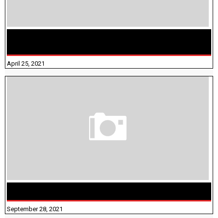
TAMILNADU BRIDGE COURSE WORKBOOK - WORKSHEET
ANSWERS
April 25, 2021
திருக்குறள் । 133 அதிகாரங்கள் விளக்கத்துடன்
September 28, 2021