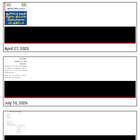
TNTET PAPER 2 - நியமனத் தேர்விற்கான பாடத்திட்டம்
தெரியுமா? பார்க்கலாம் வாங்க! பதிவறக்கம் இங்கே உள்ளது..
April 27, 2023
NHIS - 2026 - குடும்ப உறுப்பினர்களை IFHRMS ல் பதிவேற்றம்
செய்தல் தொடர்பான அறிவுரைகள்!
July 10, 2026