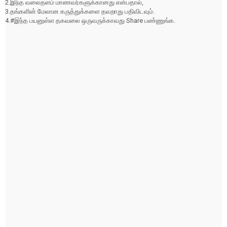
2.இந்த வலைதளம் மாணவர்களுக்கானது என்பதால்,
3.தங்களின் மேலான கருத்துக்களை தவறாது பதிவிடவும்.
4.#இந்த பயனுள்ள தகவலை ஒருவருக்காவது Share பண்ணுங்க.