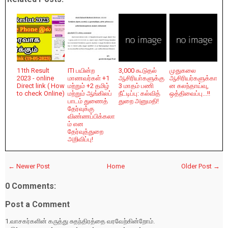
11th Result
ITI பயின்ற
3,000 கூடுதல்
முதுகலை
2023 - online
மாணவர்கள் +1
ஆசிரியா்களுக்கு
ஆசிரியர்களுக்கா
Direct link ( How
மற்றும் +2 தமிழ்
3 மாதம் பணி
ன கலந்தாய்வு,
to check Online)
மற்றும் ஆங்கிலப்
நீட்டிப்பு: கல்வித்
ஒத்திவைப்பு...!!
பாடம் துணைத்
துறை அனுமதி!
தேர்வுக்கு
விண்ணப்பிக்கலா
ம் என
தேர்வுத்துறை
அறிவிப்பு!
← Newer Post
Home
Older Post →
0 Comments:
Post a Comment
1.வாசகர்களின் கருத்து சுதந்திரத்தை வரவேற்கின்றோம்.