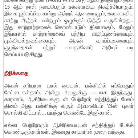
உலகக் காற்று நாள் (World Wind Day) ஆண்டுதோறும் சூன்
15 ஆம் நாள் நடைபெறும் உலகளாவிய நிகழ்ச்சியாகும்.
இதை ஐரோப்பிய காற்று ஆற்றல் ஆணையமும், உலகளாவிய
காற்று ஆற்றல் மன்றமும் ஒழுங்குப்படுத்தி வருகின்றது..
இது காற்றாற்றலைக் கொண்டாடும் தினமாகும். மேலும்
இந்நாளில் காற்றாற்றலைப் பற்றிய விழிப்புணர்வையும்,
முக்கியத்துவத்தையும், அதன் வாய்ப்புகளையும்,
குழந்தைகள் மற்றும் வயதானோர் அறியும் படி
செய்யப்படுகிறது.
நீதிக்கதை
அவன் சரியான வால் பையன். பள்ளியில் எப்போதும்
சேட்டைகள்தாம். அன்று அவனுக்கு பயமாக இருந்தது.
காரணம், ஆசிரியைகளுடன் பெற்றோர் சந்தித்துப் பேசும்
தினம் அது. பள்ளிக்கு வரும் அம்மாவிடம் 'மிஸ்' புகார்
சொல்லி விட்டால்... பயந்து கொண்டே இருந்தான்.
எல்லா பெற்றோரும் ஆசிரியையுடன் சந்தித்துப் பேசிக்
கொண்டிருந்தார்கள். இவனது தாயாரின் முறை வந்தது.