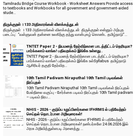
Tamilnadu Bridge Course Workbook - Worksheet Answers Provide access
to textbooks and Workbooks for all government and government-aided
stude...
திருக்குறள் । 133 அதிகாரங்கள் விளக்கத்துடன்
திருக்குறள் । 133 அதிகாரங்கள் விளக்கத்துடன் திருக்குறள் என்னும் அற்புத
படைப்பு: “வள்ளுவன் தன்னை உலகிற்கு தந்து வான்புகழ் கொண்ட தமிழ்நாடு”...
TNTET Paper 2 - நியமனத் தேர்விற்கான பாடத்திட்டம் தெரியுமா?
பார்க்கலாம் வாங்க! பதிவறக்கம் இங்கே உள்ளது..
TNTET Paper 2 - நியமனத் தேர்விற்கான பாடத்திட்டம் தெரியுமா?
பார்க்கலாம் வாங்க! பதிவறக்கம் இங்கே உள்Syllabus தமிழ்நாடு
ஆசிரியர் தகுதி தேர்விற...
10th Tamil Padivam Niraputhal 10th Tamil படிவங்கள்
நிரப்புதல்
10th Tamil Padivam Niraputhal 10th Tamil படிவங்கள் நிரப்புதல்
மேல்நிலை வகுப்பு - சேர்க்கை படிவம் நிரப்புதல் 10th Tamil padivam
– படிவம் நிரப...
NHIS - 2026 - குடும்ப உறுப்பினர்களை IFHRMS ல் பதிவேற்றம்
செய்தல் தொடர்பான அறிவுரைகள்!
NHIS - 2026 - குடும்ப உறுப்பினர்களை IFHRMS ல் பதிவேற்றம்
செய்தல் தொடர்பான அறிவுரைகள்! நண்பர்களே 24.06.2026 இல்
அரசு அறிவித்துள்ளபடி அனைத்து ...