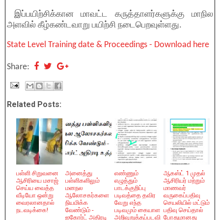
இப்பயிற்சிக்கான மாவட்ட கருத்தாளர்களுக்கு மாநில
அளவில் கீழ்கண்டவாறு பயிற்சி நடைபெறவுள்ளது.
State Level Training date & Proceedings - Download here
Share:
Related Posts:
பள்ளி சிறுவனை
அனைத்து
எண்ணும்
ஆகஸ்ட் 1 முதல்
ஆசிரியை மசாஜ்
பள்ளிகளிலும்
எழுத்தும்
ஆசிரியர் மற்றும்
செய்ய வைத்த
மனநல
பாடக்குறிப்பு
மாணவர்
வீடியோ ஒன்று
ஆலோசகர்களை
படிவத்தை தவிர
வருகைப்பதிவு
வைரலானதால்
நியமிக்க
வேறு எந்த
செயலியில் மட்டும்
நடவடிக்கை!
வேண்டும் -
படிவமும் கையாள
பதிவு செய்தால்
ஐகோர்ட் அதிரடி
அறிவுறுத்தப்படவி
போதுமானது