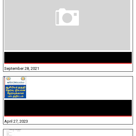
திருக்குறள் । 133 அதிகாரங்கள் விளக்கத்துடன்
September 28, 2021
TNTET PAPER 2 - நியமனத் தேர்விற்கான பாடத்திட்டம்
தெரியுமா? பார்க்கலாம் வாங்க! பதிவறக்கம் இங்கே உள்ளது..
April 27, 2023