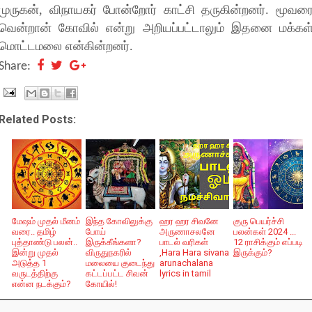
முருகன், விநாயகர் போன்றோர் காட்சி தருகின்றனர். மூவர
வென்றான் கோவில் என்று அறியப்பட்டாலும் இதனை மக்கள
மொட்டமலை என்கின்றனர்.
Share:
Related Posts:
மேஷம் முதல் மீனம்
இந்த கோவிலுக்கு
ஹர ஹர சிவனே
குரு பெயர்ச்சி
வரை.. தமிழ்
போய்
அருணாசலனே
பலன்கள் 2024 ...
புத்தாண்டு பலன்..
இருக்கீங்களா?
பாடல் வரிகள்
12 ராசிக்கும் எப்படி
இன்று முதல்
விருதுநகரில்
,Hara Hara sivana
இருக்கும்?
அடுத்த 1
மலையை குடைந்து
arunachalana
வருடத்திற்கு
கட்டப்பட்ட சிவன்
lyrics in tamil
என்ன நடக்கும்?
கோயில்!