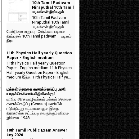
10th Tamil Padivam
Niraputhal 10th Tamil
படிவங்கள் நிரப்புதல்
ு
10th Tamil Padivam
்
Niraputhal 10th Tamil
படிவங்கள் நிரப்புதல்
ய
மேல்நிலை வகுப்பு - சேர்க்கை படிவம்
நிரப்புதல் 10th Tamil padivam – படிவம்
்
நிரப...
்
11th Physics Half yearly Question
ு
Paper - English medium
11th Physics Half yearly Question
Paper - English medium 11th Physics
்
Half yearly Question Paper - English
medium இந்த 11th Physics Half ye...
ை
க
மக்கள் தொகை கணக்கெடுப்பு பணி
யாருக்கெல்லாம் விதிவிலக்கு?
.
மாநில அரசு ஊழியர்கள் மக்கள் தொகை
்
கணக்கெடுப்பு (Census) பணியில்
ஈடுபடுவது கட்டாயமாகும். இதை
ள
நிராகரிக்க சட்டப்படி எவருக்கும் உரிமை
இல்லை. 1948...
்
.
10th Tamil Public Exam Answer
,
key 2026