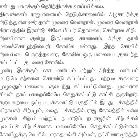
என்பது யாருக்கும் தெரிந்திருக்க வாய்ப்பில்லை.
திருமங்கலம் ராஜபாளையம் நெடுஞ்சாலையில் அழகாபுரிக்க
அடுத்துள்ள ஊர் தான் மூவரை வென்றான். மூவரை வென்றான
கிராமத்தில் இரண்டு கிலோ மீட்டர் தொலைவு சென்றால் சிறி
அளவிலான குன்று இருப்பதை காணலாம் அங்கு தான
மலைக்கொழுந்தீஸ்வரர் கோவில் உள்ளது. இந்த கோவில
அமைப்பை பொருத்தவரை, கோவில் ஒரு மலையை குடைந்த
கட்டப்பட்ட குடவரை கோவில்.
முன்பு இருக்கும் மகா மண்டபம் மற்றும் அர்த்த மண்டபம
மட்டுமே கற்களை கொண்டு கட்டப்பட்டது. மற்றபடி கருவற
முழுவதும் மலையை குடைந்து கட்டப்பட்டுள்ளது. மூலவரா
சிவன் தாய் பாறையிலேயே செதுக்கப்பட்டு காட்சி தருகிறார்
கருவறையை ஒட்டிய பக்கவாட்டு பகுதியில் இடது பக்கத்தில
விநாயகர் சிற்பமும், வலது பக்கத்தில் ராஜ கோலத்தில் உள்
முருகன் சிற்பம் மற்றும் நடமாடும் நடராஜரின் சிற்பங்கள
புடைப்புச் சிற்பங்களாக மலையிலேயே செதுக்கப்பட்டுள்ளன
கோவிலுக்கு வெளியே மரகதவல்லி அம்மன், தட்சிணா மூர்த்தி