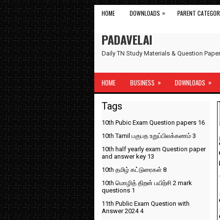
»
HOME
DOWNLOADS
PARENT CATEGOR
PADAVELAI
Daily TN Study Materials & Question Pap
»
»
HOME
BUSINESS
DOWNLOADS
Tags
10th Pubic Exam Question papers
16
10th Tamil பகுபத உறுப்பிலக்கணம்
3
10th half yearly exam Question paper
and answer key
13
10th தமிழ் கட்டுரைகள்
8
10th மொழித் திறன் பயிற்சி 2 mark
questions
1
11th Public Exam Question with
Answer 2024
4