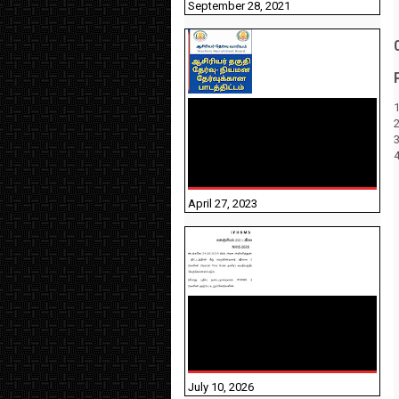
September 28, 2021
1
TNTET PAPER 2 - நியமனத்
தேர்விற்கான பாடத்திட்டம்
தெரியுமா? பார்க்கலாம்
வாங்க! பதிவறக்கம் இங்கே
உள்ளது..
April 27, 2023
NHIS - 2026 - குடும்ப
உறுப்பினர்களை IFHRMS ல்
பதிவேற்றம் செய்தல்
தொடர்பான அறிவுரைகள்!
July 10, 2026