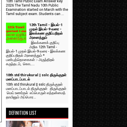
10th Tamil Public Exam Answer key
ை
2026 The Tamil Nadu 10th Public
Examination started on March with the
்
Tamil subject exam. Students can ...
12th Tamil - இயல்-1
முதல் இயல்-9 வரை -
இலக்கண குறிப்பறிதல்
அனைத்தும்
இலக்கணக் குறிப்பு
அறிக 12th Tamil -
இயல்-1 முதல் இயல்-9 வரை - இலக்கண
குறிப்பறிதல் அனைத்தும் *
பண்புத்தொகைகள் :- அருந்திறல்
கருந்தடம், கொட...
10th std thirukural || sslc திருக்குறள்
மனப்பாடப்பாடல்
10th std thirukural || sslc திருக்குறள்
மனப்பாடப்பாடல் திருக்குறள் திருக்குறள்
மெய் உணர்தல் எப்பொருள் எத்தன்மைத்
தாயினும் அப்பொர...
DEFINITION LIST