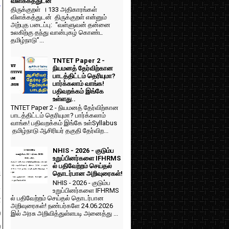
விளக்கத்துடன்
்
திருக்குறள் । 133 அதிகாரங்கள்
விளக்கத்துடன் திருக்குறள் என்னும்
அற்புத படைப்பு: “வள்ளுவன் தன்னை
உலகிற்கு தந்து வான்புகழ் கொண்ட
தமிழ்நாடு”...
TNTET Paper 2 -
நியமனத் தேர்விற்கான
பாடத்திட்டம் தெரியுமா?
பார்க்கலாம் வாங்க!
பதிவறக்கம் இங்கே
உள்ளது..
TNTET Paper 2 - நியமனத் தேர்விற்கான
பாடத்திட்டம் தெரியுமா? பார்க்கலாம்
வாங்க! பதிவறக்கம் இங்கே உள்Syllabus
தமிழ்நாடு ஆசிரியர் தகுதி தேர்விற...
NHIS - 2026 - குடும்ப
உறுப்பினர்களை IFHRMS
ல் பதிவேற்றம் செய்தல்
ி
தொடர்பான அறிவுரைகள்!
NHIS - 2026 - குடும்ப
.
உறுப்பினர்களை IFHRMS
ே
ல் பதிவேற்றம் செய்தல் தொடர்பான
அறிவுரைகள்! நண்பர்களே 24.06.2026
்
இல் அரசு அறிவித்துள்ளபடி அனைத்து ...
்