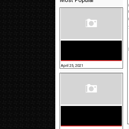
Most Popular
TAMILNADU BRIDGE COURSE
WORKBOOK - WORKSHEET
ANSWERS
April 25, 2021
திருக்குறள் । 133
அதிகாரங்கள்
விளக்கத்துடன்