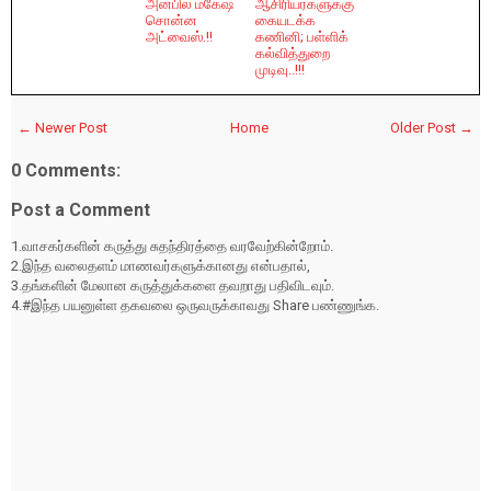
அன்பில் மகேஷ்
ஆசிரியர்களுக்கு
சொன்ன
கையடக்க
அட்வைஸ்.!!
கணினி; பள்ளிக்
கல்வித்துறை
முடிவு..!!!
← Newer Post
Home
Older Post →
0 Comments:
Post a Comment
1.வாசகர்களின் கருத்து சுதந்திரத்தை வரவேற்கின்றோம்.
2.இந்த வலைதளம் மாணவர்களுக்கானது என்பதால்,
3.தங்களின் மேலான கருத்துக்களை தவறாது பதிவிடவும்.
4.#இந்த பயனுள்ள தகவலை ஒருவருக்காவது Share பண்ணுங்க.