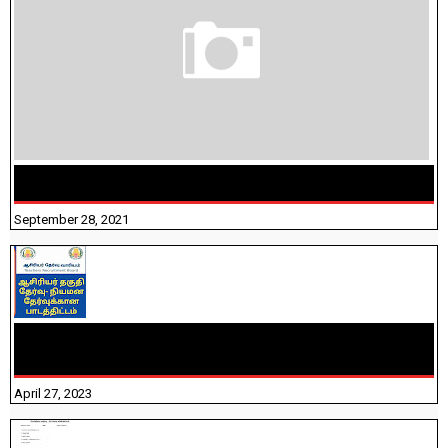
திருக்குறள் । 133 அதிகாரங்கள் விளக்கத்துடன்
September 28, 2021
TNTET PAPER 2 - நியமனத் தேர்விற்கான பாடத்திட்டம்
தெரியுமா? பார்க்கலாம் வாங்க! பதிவறக்கம் இங்கே உள்ளது..
April 27, 2023