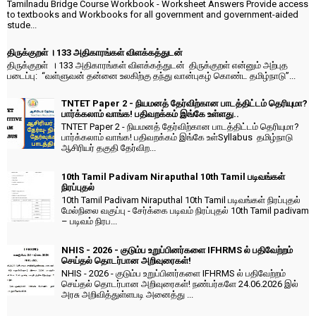
Tamilnadu Bridge Course Workbook - Worksheet Answers Provide access
to textbooks and Workbooks for all government and government-aided
stude...
திருக்குறள் । 133 அதிகாரங்கள் விளக்கத்துடன்
திருக்குறள் । 133 அதிகாரங்கள் விளக்கத்துடன் திருக்குறள் என்னும் அற்புத
படைப்பு: “வள்ளுவன் தன்னை உலகிற்கு தந்து வான்புகழ் கொண்ட தமிழ்நாடு”...
TNTET Paper 2 - நியமனத் தேர்விற்கான பாடத்திட்டம் தெரியுமா?
பார்க்கலாம் வாங்க! பதிவறக்கம் இங்கே உள்ளது..
TNTET Paper 2 - நியமனத் தேர்விற்கான பாடத்திட்டம் தெரியுமா?
பார்க்கலாம் வாங்க! பதிவறக்கம் இங்கே உள்Syllabus தமிழ்நாடு
ஆசிரியர் தகுதி தேர்விற...
10th Tamil Padivam Niraputhal 10th Tamil படிவங்கள்
நிரப்புதல்
10th Tamil Padivam Niraputhal 10th Tamil படிவங்கள் நிரப்புதல்
மேல்நிலை வகுப்பு - சேர்க்கை படிவம் நிரப்புதல் 10th Tamil padivam
– படிவம் நிரப...
NHIS - 2026 - குடும்ப உறுப்பினர்களை IFHRMS ல் பதிவேற்றம்
செய்தல் தொடர்பான அறிவுரைகள்!
NHIS - 2026 - குடும்ப உறுப்பினர்களை IFHRMS ல் பதிவேற்றம்
செய்தல் தொடர்பான அறிவுரைகள்! நண்பர்களே 24.06.2026 இல்
அரசு அறிவித்துள்ளபடி அனைத்து ...