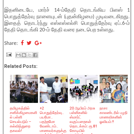
இதனிடையே, மார்ச் 14-ம்தேதி தொடங்கிய பிளஸ் 1
பொதுத்தேர்வு நாளையுடன் (புதன்கிழமை) முடிவடைகிறது.
இதைத் தொடர்ந்து எஸ்எஸ்எல்சி பொதுத்தேர்வு ஏப்.6-ம்
தேதி தொடங்கி 20-ம் தேதி வரை நடைபெற உள்ளது.
Share:
Related Posts:
தமிழகத்தில்
+2
20 ஆயிரம் அரசு
நாசா
சனிக்கிழமைகளி
பொதுத்தேர்வு..
பள்ளிகளில்
காலண்டரில் பழநி
ல் பள்ளி
பயமோ..
ஸ்மார்ட்
மாணவிகளின்
செயல்படும் –
பதற்றமோ
வகுப்பறைகள்
ஓவியம்.!!
கல்வித்துறை
வேண்டாம்..
தொடக்கம்: ரூ.81
தகவல்!
மாணவர்களுக்கு
கோடியில்