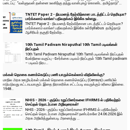
படைப்பு: “வள்ளுவன் தன்னை உலகிற்கு தந்து வான்புகழ் கொண்ட தமிழ்நாடு”...
TNTET Paper 2 - நியமனத் தேர்விற்கான பாடத்திட்டம் தெரியுமா?
பார்க்கலாம் வாங்க! பதிவறக்கம் இங்கே உள்ளது..
TNTET Paper 2 - நியமனத் தேர்விற்கான பாடத்திட்டம் தெரியுமா?
பார்க்கலாம் வாங்க! பதிவறக்கம் இங்கே உள்Syllabus தமிழ்நாடு
ஆசிரியர் தகுதி தேர்விற...
10th Tamil Padivam Niraputhal 10th Tamil படிவங்கள்
நிரப்புதல்
10th Tamil Padivam Niraputhal 10th Tamil படிவங்கள் நிரப்புதல்
மேல்நிலை வகுப்பு - சேர்க்கை படிவம் நிரப்புதல் 10th Tamil padivam
– படிவம் நிரப...
மக்கள் தொகை கணக்கெடுப்பு பணி யாருக்கெல்லாம் விதிவிலக்கு?
மாநில அரசு ஊழியர்கள் மக்கள் தொகை கணக்கெடுப்பு (Census) பணியில்
ஈடுபடுவது கட்டாயமாகும். இதை நிராகரிக்க சட்டப்படி எவருக்கும் உரிமை இல்லை.
1948...
NHIS - 2026 - குடும்ப உறுப்பினர்களை IFHRMS ல் பதிவேற்றம்
செய்தல் தொடர்பான அறிவுரைகள்!
NHIS - 2026 - குடும்ப உறுப்பினர்களை IFHRMS ல் பதிவேற்றம்
செய்தல் தொடர்பான அறிவுரைகள்! நண்பர்களே 24.06.2026 இல்
அரசு அறிவித்துள்ளபடி அனைத்து ...