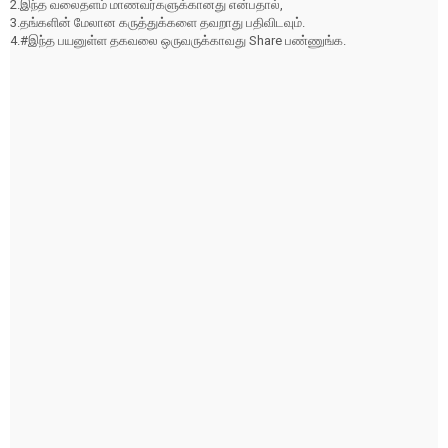
2.இந்த வலைதளம் மாணவர்களுக்கானது என்பதால்,
3.தங்களின் மேலான கருத்துக்களை தவறாது பதிவிடவும்.
4.#இந்த பயனுள்ள தகவலை ஒருவருக்காவது Share பண்ணுங்க.