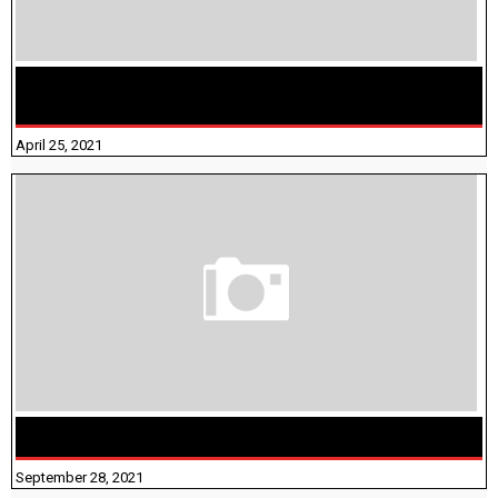
TAMILNADU BRIDGE COURSE WORKBOOK - WORKSHEET
ANSWERS
April 25, 2021
திருக்குறள் । 133 அதிகாரங்கள் விளக்கத்துடன்
September 28, 2021