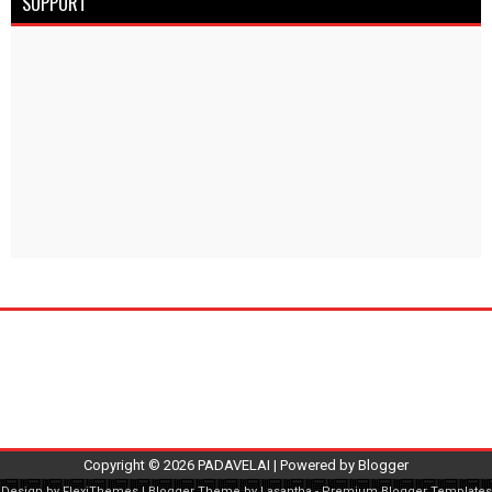
SUPPORT
Copyright ©
2026
PADAVELAI
| Powered by
Blogger
Design by
FlexiThemes
| Blogger Theme by
Lasantha
-
Premium Blogger Templates