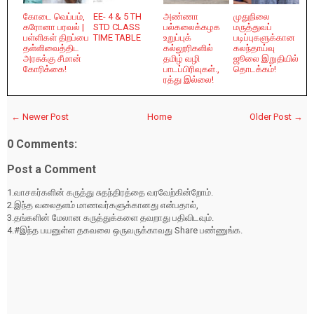
கோடை வெப்பம்,
EE- 4 & 5 TH
அண்ணா
முதுநிலை
கரோனா பரவல் |
STD CLASS
பல்கலைக்கழக
மருத்துவப்
பள்ளிகள் திறப்பை
TIME TABLE
உறுப்புக்
படிப்புகளுக்கான
தள்ளிவைத்திட
கல்லூரிகளில்
கலந்தாய்வு
அரசுக்கு சீமான்
தமிழ் வழி
ஜூலை இறுதியில்
கோரிக்கை!
பாடப்பிரிவுகள்.,
தொடக்கம்!
ரத்து இல்லை!
← Newer Post
Home
Older Post →
0 Comments:
Post a Comment
1.வாசகர்களின் கருத்து சுதந்திரத்தை வரவேற்கின்றோம்.
2.இந்த வலைதளம் மாணவர்களுக்கானது என்பதால்,
3.தங்களின் மேலான கருத்துக்களை தவறாது பதிவிடவும்.
4.#இந்த பயனுள்ள தகவலை ஒருவருக்காவது Share பண்ணுங்க.