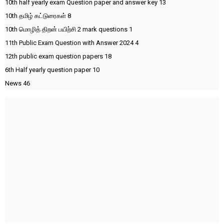
10th half yearly exam Question paper and answer key
13
10th தமிழ் கட்டுரைகள்
8
10th மொழித் திறன் பயிற்சி 2 mark questions
1
11th Public Exam Question with Answer 2024
4
12th public exam question papers
18
6th Half yearly question paper
10
News
46