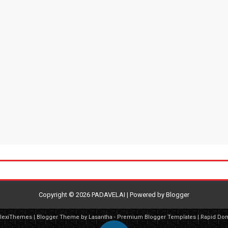
Copyright ©
2026
PADAVELAI
| Powered by
Blogger
FlexiThemes
| Blogger Theme by
Lasantha
-
Premium Blogger Templates
|
Rapid Do