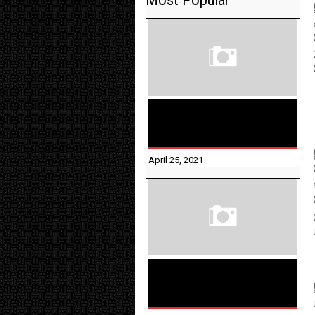
Most Popular
TAMILNADU BRIDGE COURSE
WORKBOOK - WORKSHEET
ANSWERS
April 25, 2021
திருக்குறள் । 133
அதிகாரங்கள்
விளக்கத்துடன்