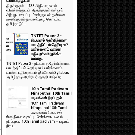
விளக்கத்துடன்
திருக்குறள் । 133 அதிகாரங்கள்
விளக்கத்துடன் திருக்குறள் என்னும்
அற்புத படைப்பு: “வள்ளுவன் தன்னை
உலகிற்கு தந்து வான்புகழ் கொண்ட
தமிழ்நாடு”...
TNTET Paper 2 -
நியமனத் தேர்விற்கான
பாடத்திட்டம் தெரியுமா?
்
பார்க்கலாம் வாங்க!
்
பதிவறக்கம் இங்கே
உள்ளது..
்
TNTET Paper 2 - நியமனத் தேர்விற்கான
்
பாடத்திட்டம் தெரியுமா? பார்க்கலாம்
வாங்க! பதிவறக்கம் இங்கே உள்Syllabus
தமிழ்நாடு ஆசிரியர் தகுதி தேர்விற...
10th Tamil Padivam
Niraputhal 10th Tamil
படிவங்கள் நிரப்புதல்
10th Tamil Padivam
Niraputhal 10th Tamil
ட
படிவங்கள் நிரப்புதல்
ி
மேல்நிலை வகுப்பு - சேர்க்கை படிவம்
நிரப்புதல் 10th Tamil padivam – படிவம்
்
நிரப...
6