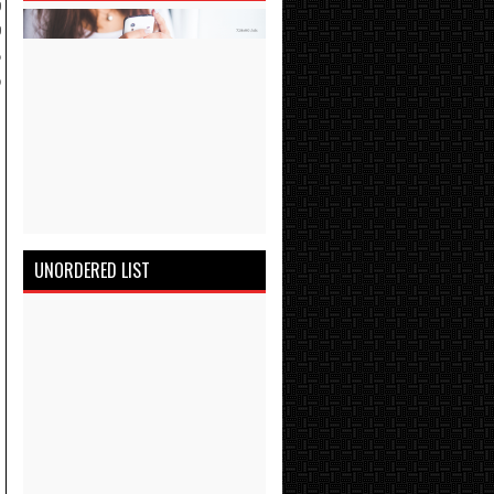
்
்
த
ு
UNORDERED LIST