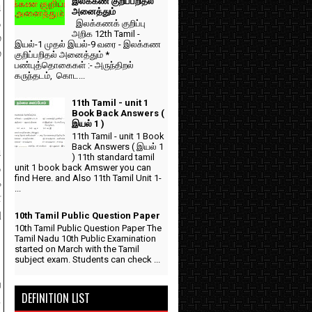
இலக்கண குறிப்பறிதல்
ி
அனைத்தும்
ை
இலக்கணக் குறிப்பு
அறிக 12th Tamil -
்
இயல்-1 முதல் இயல்-9 வரை - இலக்கண
்
குறிப்பறிதல் அனைத்தும் *
பண்புத்தொகைகள் :- அருந்திறல்
கருந்தடம், கொட...
11th Tamil - unit 1
Book Back Answers (
இயல் 1 )
11th Tamil - unit 1 Book
Back Answers ( இயல் 1
ி
) 11th standard tamil
த
unit 1 book back Amswer you can
find Here. and Also 11th Tamil Unit 1-
்
...
்
ு
10th Tamil Public Question Paper
10th Tamil Public Question Paper The
Tamil Nadu 10th Public Examination
started on March with the Tamil
subject exam. Students can check ...
்
DEFINITION LIST
.