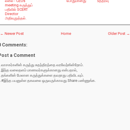
ல்லை - CEOs
போதுமானது
உத்தரவு
meeting கருத்துப்
பதிவில் SCERT
Director
அதிவுறுத்தல்.
← Newer Post
Home
Older Post →
0 Comments:
Post a Comment
.வாசகர்களின் கருத்து சுதந்திரத்தை வரவேற்கின்றோம்.
2.இந்த வலைதளம் மாணவர்களுக்கானது என்பதால்,
3.தங்களின் மேலான கருத்துக்களை தவறாது பதிவிடவும்.
4.#இந்த பயனுள்ள தகவலை ஒருவருக்காவது Share பண்ணுங்க.