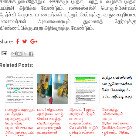
சனிக்கிழமைதோறும் ஊக்கமூட்டுதல் மற்றும் வழிகாட்டுதல
பயிற்சி அளிக்க வேண்டும். எஸ்எஸ்எல்சி பொதுத்தேர்வில
தேர்ச்சி பெறாத மாணவர்கள் மற்றும் தேர்வுக்கு வருகைபுரியா
மாணவர்கள் அனைவரையும், துணைத் தேர்வுக்க
விண்ணப்பிக்குமாறு அறிவுறுத்த வேண்டும்.
Share:
Related Posts:
எண்ணும் எழுத்தும்
பள்ளி சிறுவனை
ஆகஸ்ட் 1 முதல்
அனைத்து
பாடக்குறிப்பு
ஆசிரியை மசாஜ்
ஆசிரியர் மற்றும்
பள்ளிகளிலும்
படிவத்தை தவிர
செய்ய வைத்த
மாணவர்
மனநல
வேறு எந்த
வீடியோ ஒன்று
வருகைப்பதிவு
ஆலோசகர்களை
படிவமும் கையாள
வைரலானதால்
செயலியில் மட்டும்
நியமிக்க வேண்டும்
அறிவுறுத்தப்படவி
நடவடிக்கை!
பதிவு செய்தால்
- ஐகோர்ட் அதிரடி