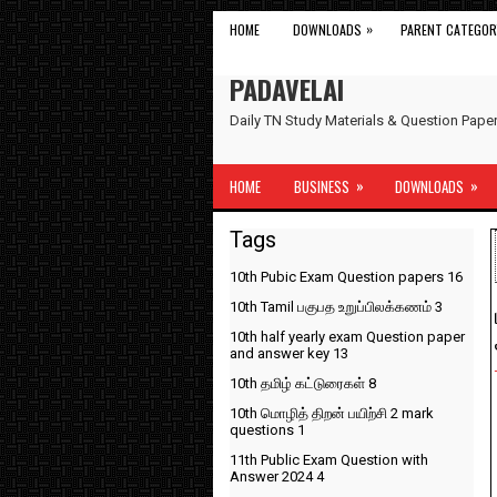
»
HOME
DOWNLOADS
PARENT CATEGOR
PADAVELAI
Daily TN Study Materials & Question Pap
»
»
HOME
BUSINESS
DOWNLOADS
Tags
10th Pubic Exam Question papers
16
10th Tamil பகுபத உறுப்பிலக்கணம்
3
10th half yearly exam Question paper
and answer key
13
10th தமிழ் கட்டுரைகள்
8
10th மொழித் திறன் பயிற்சி 2 mark
questions
1
11th Public Exam Question with
Answer 2024
4