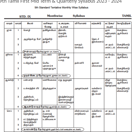
9th Tamil First Mid Term & Quarterly Syllabus 2023 - 2024