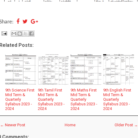
Share:
Related Posts:
9th Science First
9th Tamil First
9th Maths First
9th English First
Mid Term &
Mid Term &
Mid Term &
Mid Term &
Quarterly
Quarterly
Quarterly
Quarterly
Syllabus 2023 -
Syllabus 2023 -
Syllabus 2023 -
Syllabus 2023 -
2024
2024
2024
2024
← Newer Post
Home
Older Post →
0 Comments: