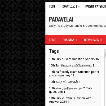
»
HOME
DOWNLOADS
PARENT CATEGOR
PADAVELAI
Daily TN Study Materials & Question Pap
»
»
HOME
BUSINESS
DOWNLOADS
Tags
10th Pubic Exam Question papers
16
10th Tamil பகுபத உறுப்பிலக்கணம்
3
10th half yearly exam Question paper
and answer key
13
10th தமிழ் கட்டுரைகள்
8
10th மொழித் திறன் பயிற்சி 2 mark
questions
1
11th Public Exam Question with
Answer 2024
4