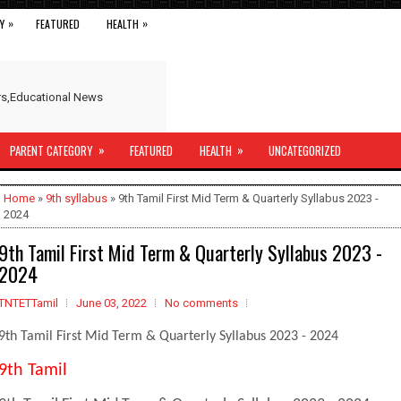
»
»
Y
FEATURED
HEALTH
ers,Educational News
»
»
PARENT CATEGORY
FEATURED
HEALTH
UNCATEGORIZED
Home
»
9th syllabus
» 9th Tamil First Mid Term & Quarterly Syllabus 2023 -
2024
9th Tamil First Mid Term & Quarterly Syllabus 2023 -
2024
TNTETTamil
June 03, 2022
No comments
9th Tamil First Mid Term & Quarterly Syllabus 2023 - 2024
9th Tamil