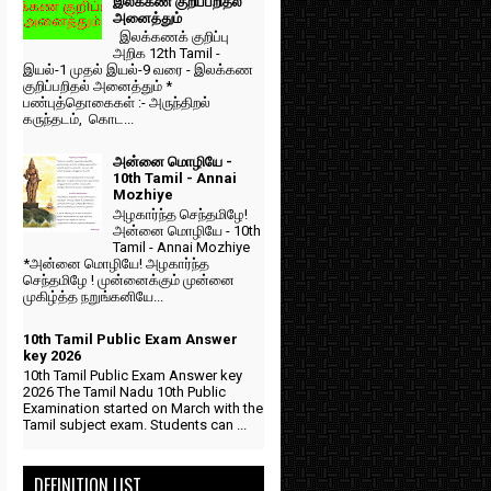
இலக்கண குறிப்பறிதல்
அனைத்தும்
இலக்கணக் குறிப்பு
அறிக 12th Tamil -
இயல்-1 முதல் இயல்-9 வரை - இலக்கண
குறிப்பறிதல் அனைத்தும் *
பண்புத்தொகைகள் :- அருந்திறல்
கருந்தடம், கொட...
அன்னை மொழியே -
10th Tamil - Annai
Mozhiye
அழகார்ந்த செந்தமிழே!
அன்னை மொழியே - 10th
Tamil - Annai Mozhiye
*அன்னை மொழியே! அழகார்ந்த
செந்தமிழே ! முன்னைக்கும் முன்னை
முகிழ்த்த நறுங்கனியே...
10th Tamil Public Exam Answer
key 2026
10th Tamil Public Exam Answer key
2026 The Tamil Nadu 10th Public
Examination started on March with the
Tamil subject exam. Students can ...
DEFINITION LIST