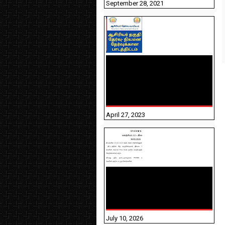
September 28, 2021
TNTET PAPER 2 - நியமனத்
தேர்விற்கான பாடத்திட்டம்
தெரியுமா? பார்க்கலாம்
வாங்க! பதிவறக்கம் இங்கே
உள்ளது..
April 27, 2023
NHIS - 2026 - குடும்ப
உறுப்பினர்களை IFHRMS ல்
பதிவேற்றம் செய்தல்
தொடர்பான அறிவுரைகள்!
July 10, 2026