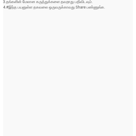
3.தங்களின் மேலான கருத்துக்களை தவறாது பதிவிடவும்.
4.#இந்த பயனுள்ள தகவலை ஒருவருக்காவது Share பண்ணுங்க.