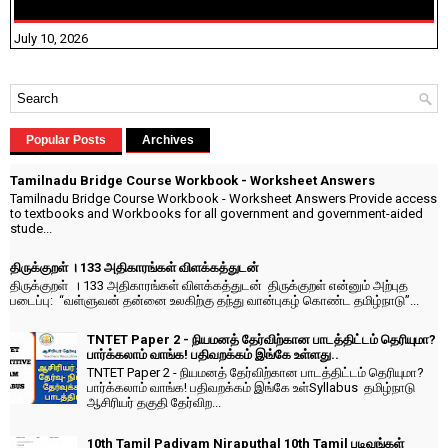
செய்தல் தொடர்பான அறிவுரைகள்!
July 10, 2026
Popular Posts
Archives
Tamilnadu Bridge Course Workbook - Worksheet Answers
Tamilnadu Bridge Course Workbook - Worksheet Answers Provide access
to textbooks and Workbooks for all government and government-aided
stude...
திருக்குறள் । 133 அதிகாரங்கள் விளக்கத்துடன்
திருக்குறள் । 133 அதிகாரங்கள் விளக்கத்துடன் திருக்குறள் என்னும் அற்புத
படைப்பு: “வள்ளுவன் தன்னை உலகிற்கு தந்து வான்புகழ் கொண்ட தமிழ்நாடு”...
TNTET Paper 2 - நியமனத் தேர்விற்கான பாடத்திட்டம் தெரியுமா?
பார்க்கலாம் வாங்க! பதிவறக்கம் இங்கே உள்ளது..
TNTET Paper 2 - நியமனத் தேர்விற்கான பாடத்திட்டம் தெரியுமா?
பார்க்கலாம் வாங்க! பதிவறக்கம் இங்கே உள்Syllabus தமிழ்நாடு
ஆசிரியர் தகுதி தேர்விற...
10th Tamil Padivam Niraputhal 10th Tamil படிவங்கள்