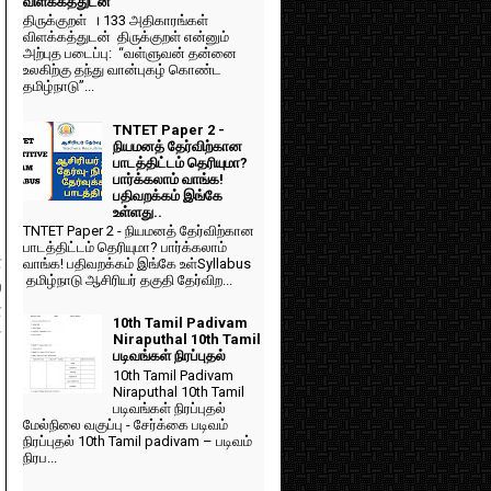
விளக்கத்துடன்
திருக்குறள் । 133 அதிகாரங்கள்
விளக்கத்துடன் திருக்குறள் என்னும்
அற்புத படைப்பு: “வள்ளுவன் தன்னை
உலகிற்கு தந்து வான்புகழ் கொண்ட
தமிழ்நாடு”...
TNTET Paper 2 -
நியமனத் தேர்விற்கான
பாடத்திட்டம் தெரியுமா?
பார்க்கலாம் வாங்க!
பதிவறக்கம் இங்கே
உள்ளது..
TNTET Paper 2 - நியமனத் தேர்விற்கான
பாடத்திட்டம் தெரியுமா? பார்க்கலாம்
்
வாங்க! பதிவறக்கம் இங்கே உள்Syllabus
தமிழ்நாடு ஆசிரியர் தகுதி தேர்விற...
ல
ை
10th Tamil Padivam
்
Niraputhal 10th Tamil
படிவங்கள் நிரப்புதல்
10th Tamil Padivam
Niraputhal 10th Tamil
படிவங்கள் நிரப்புதல்
மேல்நிலை வகுப்பு - சேர்க்கை படிவம்
நிரப்புதல் 10th Tamil padivam – படிவம்
நிரப...