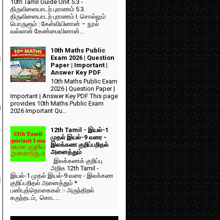
10th Tamil Guide Unit 5.3 -
திருவிளையாடற் புராணம் 5.3.
திருவிளையாடற் புராணம் I. சொல்லும்
பொருளும் : கேள்வியினான் – நூல்
வல்லான் கேண்மையினான்...
10th Maths Public
ு
Exam 2026 | Question
Paper | Important |
Answer Key PDF
10th Maths Public Exam
2026 | Question Paper |
Important | Answer Key PDF This page
provides 10th Maths Public Exam
ை
2026 Important Qu...
ு
ை
12th Tamil - இயல்-1
முதல் இயல்-9 வரை -
இலக்கண குறிப்பறிதல்
அனைத்தும்
இலக்கணக் குறிப்பு
அறிக 12th Tamil -
இயல்-1 முதல் இயல்-9 வரை - இலக்கண
ு
குறிப்பறிதல் அனைத்தும் *
பண்புத்தொகைகள் :- அருந்திறல்
கருந்தடம், கொட...