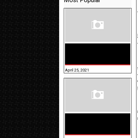
Most Popular
TAMILNADU BRIDGE COURSE
WORKBOOK - WORKSHEET
ANSWERS
April 25, 2021
திருக்குறள் । 133
அதிகாரங்கள்
விளக்கத்துடன்