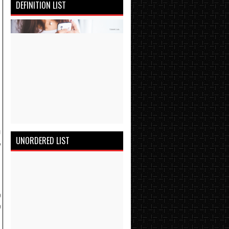
DEFINITION LIST
ை
UNORDERED LIST
ை
்
்