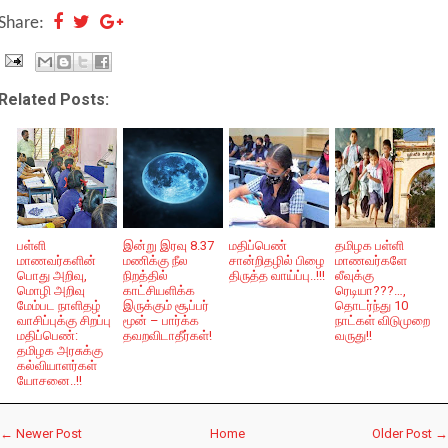
Share:
Related Posts:
பள்ளி
இன்று இரவு 8.37
மதிப்பெண்
தமிழக பள்ளி
மாணவர்களின்
மணிக்கு நீல
சான்றிதழில் பிழை
மாணவர்களே
பொது அறிவு,
நிறத்தில்
திருத்த வாய்ப்பு..!!!
லீவுக்கு
மொழி அறிவு
காட்சியளிக்க
ரெடியா???…,
மேம்பட நாளிதழ்
இருக்கும் சூப்பர்
தொடர்ந்து 10
வாசிப்புக்கு சிறப்பு
மூன் – பார்க்க
நாட்கள் விடுமுறை
மதிப்பெண்:
தவறவிடாதீர்கள்!
வருது!!
தமிழக அரசுக்கு
கல்வியாளர்கள்
யோசனை..!!
← Newer Post
Home
Older Post →