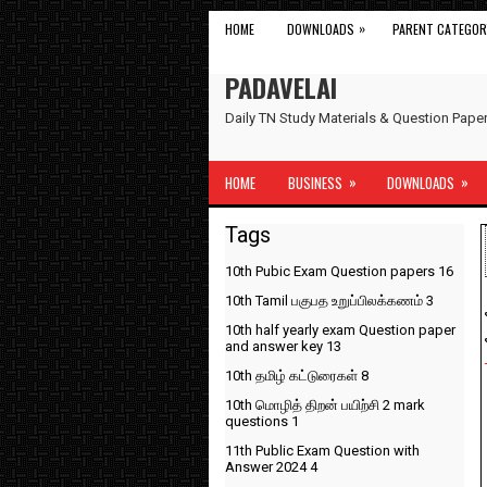
»
HOME
DOWNLOADS
PARENT CATEGOR
PADAVELAI
Daily TN Study Materials & Question Pap
»
»
HOME
BUSINESS
DOWNLOADS
Tags
10th Pubic Exam Question papers
16
10th Tamil பகுபத உறுப்பிலக்கணம்
3
10th half yearly exam Question paper
and answer key
13
10th தமிழ் கட்டுரைகள்
8
10th மொழித் திறன் பயிற்சி 2 mark
questions
1
11th Public Exam Question with
Answer 2024
4