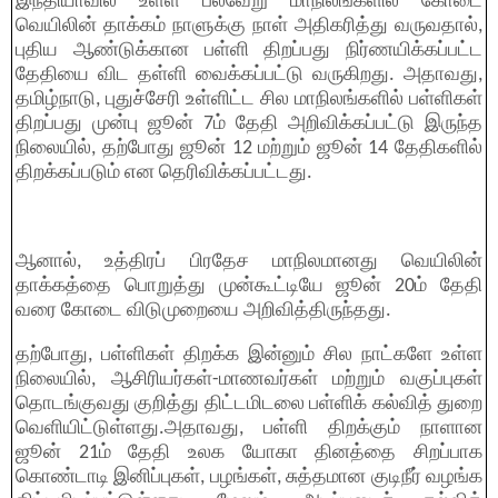
இந்தியாவில் உள்ள பல்வேறு மாநிலங்களில் கோடை
வெயிலின் தாக்கம் நாளுக்கு நாள் அதிகரித்து வருவதால்,
புதிய ஆண்டுக்கான பள்ளி திறப்பது நிர்ணயிக்கப்பட்ட
தேதியை விட தள்ளி வைக்கப்பட்டு வருகிறது. அதாவது,
தமிழ்நாடு, புதுச்சேரி உள்ளிட்ட சில மாநிலங்களில் பள்ளிகள்
திறப்பது முன்பு ஜூன் 7ம் தேதி அறிவிக்கப்பட்டு இருந்த
நிலையில், தற்போது ஜூன் 12 மற்றும் ஜூன் 14 தேதிகளில்
திறக்கப்படும் என தெரிவிக்கப்பட்டது.
ஆனால், உத்திரப் பிரதேச மாநிலமானது வெயிலின்
தாக்கத்தை பொறுத்து முன்கூட்டியே ஜூன் 20ம் தேதி
வரை கோடை விடுமுறையை அறிவித்திருந்தது.
தற்போது, பள்ளிகள் திறக்க இன்னும் சில நாட்களே உள்ள
நிலையில், ஆசிரியர்கள்-மாணவர்கள் மற்றும் வகுப்புகள்
தொடங்குவது குறித்து திட்டமிடலை பள்ளிக் கல்வித் துறை
வெளியிட்டுள்ளது.அதாவது, பள்ளி திறக்கும் நாளான
ஜூன் 21ம் தேதி உலக யோகா தினத்தை சிறப்பாக
கொண்டாடி இனிப்புகள், பழங்கள், சுத்தமான குடிநீர் வழங்க