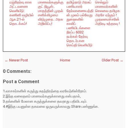
மறுதேர்வு கால
மாணவர்களுக்கு
தமிழ்நாடு அரசுப்
செல்லும்
அட்டவணை
குட் நியூஸ்..
பணியாளர்
மாணவர்களின்
வெளியீடு:
மாதத்தின் முதல்
தேர்வாணையத்தி
செலவை தமிழக
கணினி வழியில்
சனிக்கிழமை
ன் மூலம் பல்வேறு
அரசே ஏற்கும் !
ஆக.21-ல்
விடுமுறை.. அரசு
துறைகளில்
முதலமைச்சரின்
தொடக்கம்!
அறிவிப்பு!
காலிப்
அதிரடி உத்தரவு !
பணியிடங்களை
நிரப்ப 6032
நபர்கள் தேர்வு
தொடர்பான
செய்தி வெளியீடு
← Newer Post
Home
Older Post →
0 Comments:
Post a Comment
1.வாசகர்களின் கருத்து சுதந்திரத்தை வரவேற்கின்றோம்.
2.இந்த வலைதளம் மாணவர்களுக்கானது என்பதால்,
3.தங்களின் மேலான கருத்துக்களை தவறாது பதிவிடவும்.
4.#இந்த பயனுள்ள தகவலை ஒருவருக்காவது Share பண்ணுங்க.