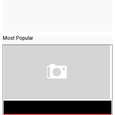
Most Popular
TAMILNADU BRIDGE COURSE WORKBOOK - WORKSHEET
ANSWERS