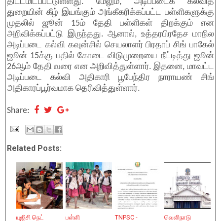
திட்டமிடப்பட்டுள்ளது. மேலும், அடிப்படைக் கல்வித்
துறையின் கீழ் இயங்கும் அங்கீகரிக்கப்பட்ட பள்ளிகளுக்கு
முதலில் ஜூன் 15ம் தேதி பள்ளிகள் திறக்கும் என
அறிவிக்கப்பட்டு இருந்தது. ஆனால், உத்தரபிரதேச மாநில
அடிப்படை கல்வி கவுன்சில் செயலாளர் பிரதாப் சிங் பாகேல்
ஜூன் 15க்கு பதில் கோடை விடுமுறையை நீட்டித்து ஜூன்
26ஆம் தேதி வரை என அறிவித்துள்ளார். இதனை, மாவட்ட
அடிப்படை கல்வி அதிகாரி பூபேந்திர நாராயண் சிங்
அதிகாரப்பூர்வமாக தெரிவித்துள்ளார்.
Share:
Related Posts:
யுஜிசி நெட்
பள்ளி
TNPSC -
வெளிநாடு