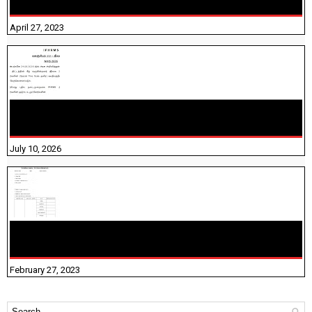
தெரியுமா? பார்க்கலாம் வாங்க! பதிவறக்கம் இங்கே உள்ளது..
April 27, 2023
NHIS - 2026 - குடும்ப உறுப்பினர்களை IFHRMS ல் பதிவேற்றம்
செய்தல் தொடர்பான அறிவுரைகள்!
July 10, 2026
10TH TAMIL PADIVAM NIRAPUTHAL 10TH TAMIL படிவங்கள்
நிரப்புதல்
February 27, 2023